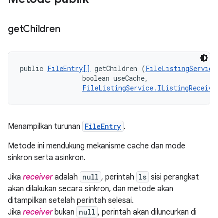
get
Children
public 
FileEntry[]
 getChildren (
FileListingService
                boolean useCache, 

FileListingService.IListingReceive
Menampilkan turunan
FileEntry
.
Metode ini mendukung mekanisme cache dan mode
sinkron serta asinkron.
Jika
receiver
adalah
null
, perintah
ls
sisi perangkat
akan dilakukan secara sinkron, dan metode akan
ditampilkan setelah perintah selesai.
Jika
receiver
bukan
null
, perintah akan diluncurkan di