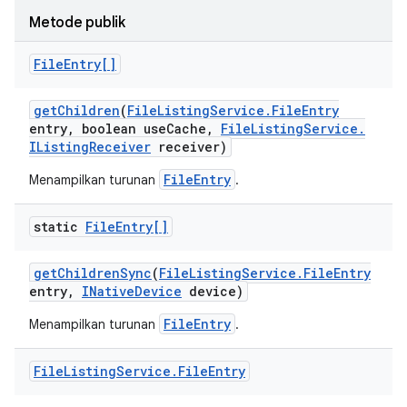
Metode publik
File
Entry[]
get
Children
(
File
Listing
Service
.
File
Entry
entry
,
boolean use
Cache
,
File
Listing
Service
.
IListing
Receiver
receiver)
FileEntry
Menampilkan turunan
.
static
File
Entry[]
get
Children
Sync
(
File
Listing
Service
.
File
Entry
entry
,
INative
Device
device)
FileEntry
Menampilkan turunan
.
File
Listing
Service
.
File
Entry