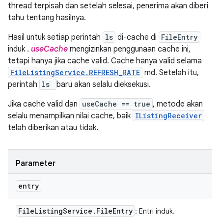
thread terpisah dan setelah selesai, penerima akan diberi
tahu tentang hasilnya.
Hasil untuk setiap perintah
ls
di-cache di
FileEntry
induk .
useCache
mengizinkan penggunaan cache ini,
tetapi hanya jika cache valid. Cache hanya valid selama
FileListingService.REFRESH_RATE
md. Setelah itu,
perintah
ls
baru akan selalu dieksekusi.
Jika cache valid dan
useCache == true
, metode akan
selalu menampilkan nilai cache, baik
IListingReceiver
telah diberikan atau tidak.
Parameter
entry
File
Listing
Service
.
File
Entry
: Entri induk.