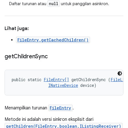
null
Daftar turunan atau
untuk panggilan asinkron.
Lihat juga:
FileEntry.getCachedChildren()
get
Children
Sync
public static 
FileEntry[]
 getChildrenSync (
FileLis
INativeDevice
 device)
Menampilkan turunan
FileEntry
.
Metode ini adalah versi sinkron eksplisit dari
getChildren(FileEntry,boolean,IListingReceiver)