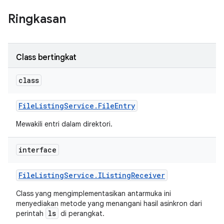
Ringkasan
Class bertingkat
class
File
Listing
Service
.
File
Entry
Mewakili entri dalam direktori.
interface
File
Listing
Service
.
IListing
Receiver
Class yang mengimplementasikan antarmuka ini
menyediakan metode yang menangani hasil asinkron dari
ls
perintah
di perangkat.