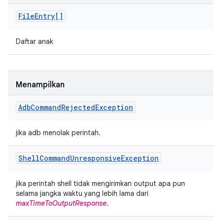
File
Entry[]
Daftar anak
Menampilkan
Adb
Command
Rejected
Exception
jika adb menolak perintah.
Shell
Command
Unresponsive
Exception
jika perintah shell tidak mengirimkan output apa pun
selama jangka waktu yang lebih lama dari
maxTimeToOutputResponse
.