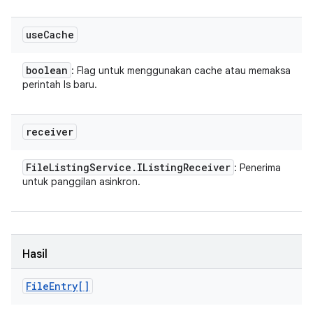
use
Cache
boolean
: Flag untuk menggunakan cache atau memaksa
perintah ls baru.
receiver
File
Listing
Service
.
IListing
Receiver
: Penerima
untuk panggilan asinkron.
Hasil
File
Entry[]