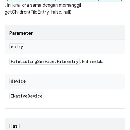
. Ini kira-kira sama dengan memanggil
getChildren(FileEntry, false, null)
Parameter
entry
File
Listing
Service
.
File
Entry
: Entri induk.
device
INative
Device
Hasil