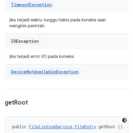
Timeout
Exception
jika terjadi waktu tunggu habis pada koneksi saat
mengirim perintah.
IOException
jika terjadi error I/O pada koneksi.
Device
Not
Available
Exception
get
Root
public 
FileListingService.FileEntry
 getRoot ()