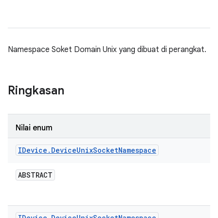
Namespace Soket Domain Unix yang dibuat di perangkat.
Ringkasan
Nilai enum
IDevice
.
Device
Unix
Socket
Namespace
ABSTRACT
IDevice
.
Device
Unix
Socket
Namespace