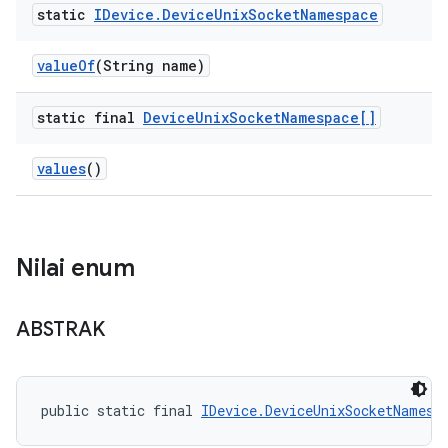
static
IDevice
.
Device
Unix
Socket
Namespace
value
Of
(String name)
static final
Device
Unix
Socket
Namespace[]
values
()
Nilai enum
ABSTRAK
public static final 
IDevice.DeviceUnixSocketNamesp