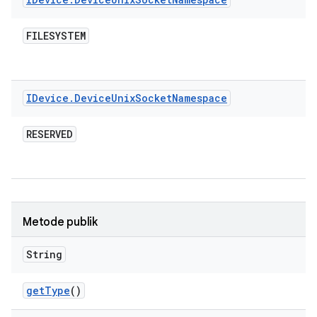
FILESYSTEM
IDevice
.
Device
Unix
Socket
Namespace
RESERVED
Metode publik
String
get
Type
()