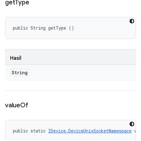
get
Type
public String getType ()
Hasil
String
value
Of
public static 
IDevice.DeviceUnixSocketNamespace
 va