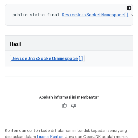
public static final 
DeviceUnixSocketNamespace[]
 va
Hasil
Device
Unix
Socket
Namespace[]
Apakah informasi ini membantu?
Konten dan contoh kode di halaman ini tunduk kepada lisensi yang
dijelaskan dalam
Lisensi Konten
. Java dan OpenJDK adalah merek