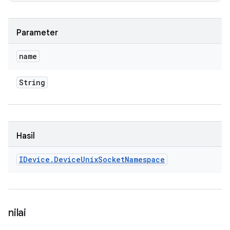
Parameter
name
String
Hasil
IDevice
.
Device
Unix
Socket
Namespace
nilai