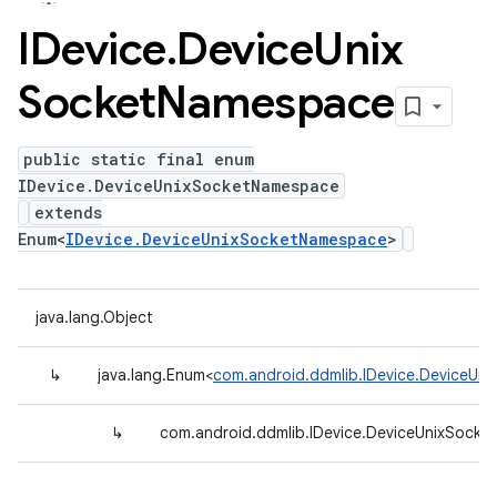
IDevice
.
Device
Unix
Socket
Namespace
public static final enum
IDevice.DeviceUnixSocketNamespace
extends
Enum<
IDevice.DeviceUnixSocketNamespace
>
java.lang.Object
↳
java.lang.Enum<
com.android.ddmlib.IDevice.DeviceUn
↳
com.android.ddmlib.IDevice.DeviceUnixSock