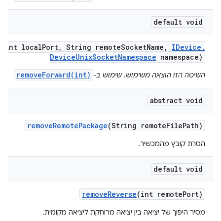
default void
d
(int local
Port
,
String remote
Socket
Name
,
IDevice
.
Device
Unix
Socket
Namespace
namespace)
removeForward(int)
השיטה הזו הוצאה משימוש. שימוש ב-
abstract void
remove
Remote
Package
(String remote
File
Path)
הסרת קובץ מהמכשיר.
default void
remove
Reverse
(int remote
Port)
מסיר היפוך של יציאה בין יציאה מרוחקת ליציאה מקומית.