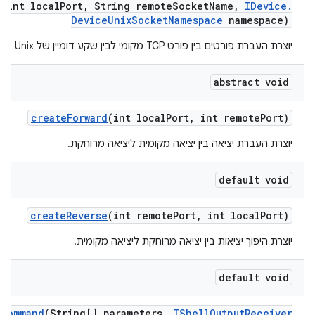
d
(int local
Port
,
String remote
Socket
Name
,
IDevice
.
Device
Unix
Socket
Namespace
namespace)
יוצרת העברת פורטים בין פורט TCP מקומי לבין שקע דומיין של Unix מרוחק.
abstract void
create
Forward
(int local
Port
,
int remote
Port)
יוצרת העברת יציאה בין יציאה מקומית ליציאה מרוחקת.
default void
create
Reverse
(int remote
Port
,
int local
Port)
יוצרת היפוך יציאות בין יציאה מרוחקת ליציאה מקומית.
default void
r
Command
(String[] parameters
,
IShell
Output
Receiver