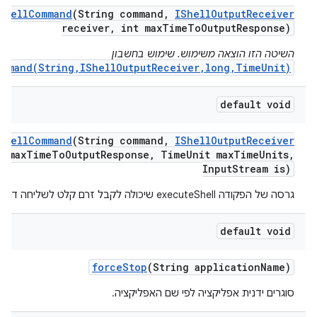
Shell
Command
(String command
,
IShell
Output
Receiver
receiver
,
int max
Time
To
Output
Response)
השיטה הזו הוצאה משימוש. שימוש בחשבון
ommand(String,IShellOutputReceiver,long,TimeUnit)
default void
Shell
Command
(String command
,
IShell
Output
Receiver
 max
Time
To
Output
Response
,
Time
Unit max
Time
Units
,
Input
Stream is)
גרסה של הפקודה executeShell שיכולה לקבל זרם קלט לשליחה דרך stdin.
default void
force
Stop
(String application
Name)
סוגרים ידנית אפליקציה לפי שם האפליקציה.