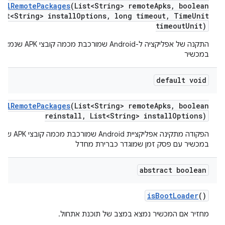
all
Remote
Packages
(List<String> remote
Apks
,
boolean
st<String> install
Options
,
long timeout
,
Time
Unit
timeout
Unit)
התקנה של אפליקציה ל-ndroid
במכשיר
default void
all
Remote
Packages
(List<String> remote
Apks
,
boolean
reinstall
,
List<String> install
Options)
הפקודה מתקינה א
במכשיר עם פסק זמן שמוגדר כברירת מחדל
abstract boolean
is
Boot
Loader
()
מחזיר אם המכשיר נמצא במצב של תוכנת אתחול.