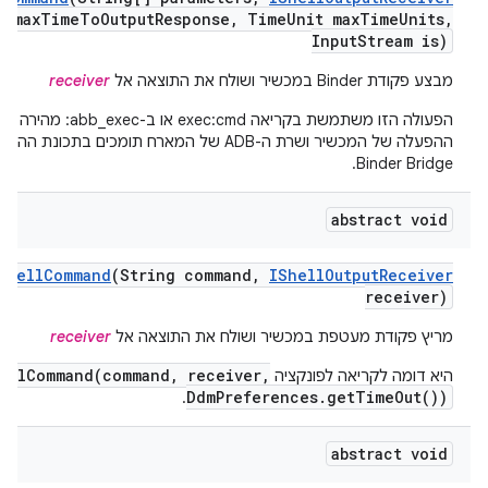
 max
Time
To
Output
Response
,
Time
Unit max
Time
Units
,
Input
Stream is)
מבצע פקודת Binder במכשיר ושולח את התוצאה אל
receiver
הפעולה הזו משתמשת בקריאה exec:cmd
או ב-abb_exec:
מהירה יות
Binder Bridge.
abstract void
Shell
Command
(String command
,
IShell
Output
Receiver
receiver)
מריץ פקודת מעטפת במכשיר ושולח את התוצאה אל
receiver
ellCommand(command, receiver,
היא דומה לקריאה לפונקציה
DdmPreferences.getTimeOut())
.
abstract void