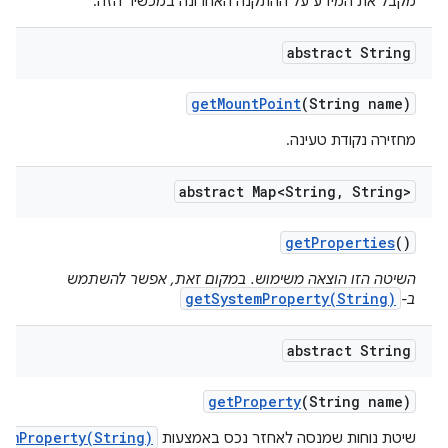
מקבל את המידע על ההתקנה האחרונה במכשיר הזה.
abstract String
get
Mount
Point
(String name)
מחזירה נקודת טעינה.
abstract Map<String
,
String>
get
Properties
()
השיטה הזו הוצאה משימוש. במקום זאת, אפשר להשתמש
getSystemProperty(String)
ב-
abstract String
get
Property
(String name)
temProperty(String)
שיטת נוחות שמנסה לאחזר נכס באמצעות