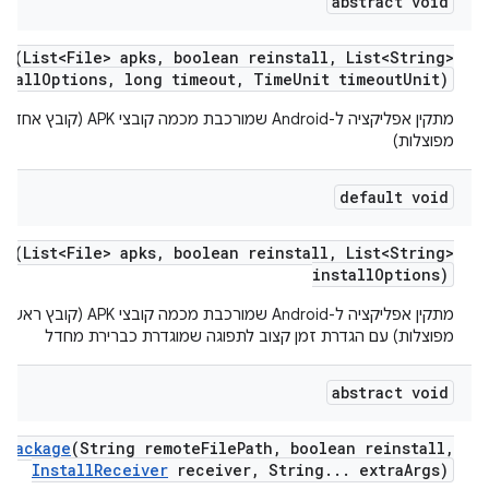
abstract void
es
(List<File> apks
,
boolean reinstall
,
List<String>
stall
Options
,
long timeout
,
Time
Unit timeout
Unit)
מפוצלות)
default void
es
(List<File> apks
,
boolean reinstall
,
List<String>
install
Options)
מפוצלות) עם הגדרת זמן קצוב לתפוגה שמוגדרת כברירת מחדל
abstract void
e
Package
(String remote
File
Path
,
boolean reinstall
,
Install
Receiver
receiver
,
String
.
.
.
extra
Args)