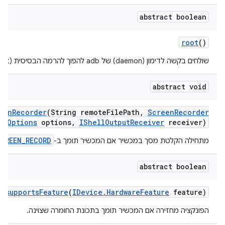
abstract boolean
root
()
שולחים בקשה לדימון (daemon) של adb להפוך להרמה הבסיסית (root) במכשיר.
abstract void
een
Recorder
(String remote
File
Path
,
Screen
Recorder
Options
options
,
IShell
Output
Receiver
receiver)
SCREEN_RECORD
מתחילה הקלטת מסך במכשיר אם המכשיר תומך ב-
abstract boolean
supports
Feature
(
IDevice
.
Hardware
Feature
feature)
הפונקציה מחזירה אם המכשיר תומך בתכונת החומרה שצוינה.