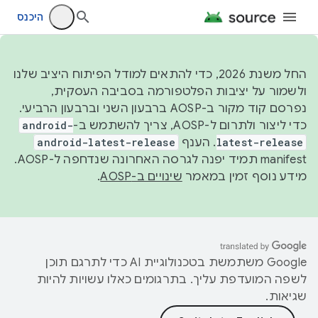
היכנס
החל משנת 2026, כדי להתאים למודל הפיתוח היציב שלנו
ולשמור על יציבות הפלטפורמה בסביבה העסקית,
נפרסם קוד מקור ב-AOSP ברבעון השני וברבעון הרביעי.
כדי ליצור ולתרום ל-AOSP, צריך להשתמש ב-
android-
latest-release
. הענף
android-latest-release
manifest תמיד יפנה לגרסה האחרונה שנדחפה ל-AOSP.
מידע נוסף זמין במאמר
שינויים ב-AOSP
.
‫Google משתמשת בטכנולוגיית AI כדי לתרגם תוכן
לשפה המועדפת עליך. בתרגומים כאלו עשויות להיות
שגיאות.