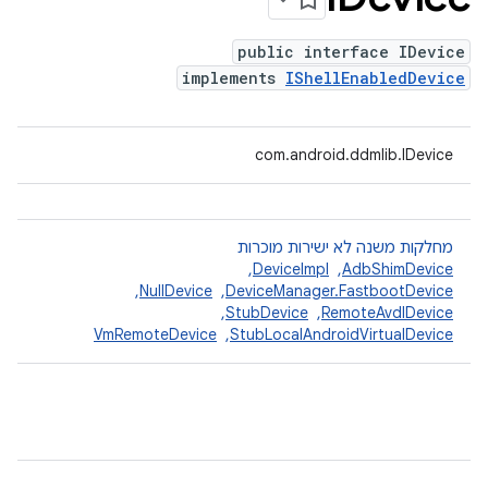
public interface IDevice
implements
IShellEnabledDevice
com.android.ddmlib.IDevice
מחלקות משנה לא ישירות מוכרות
AdbShimDevice
, ‏
DeviceImpl
, ‏
DeviceManager.FastbootDevice
, ‏
NullDevice
, ‏
RemoteAvdIDevice
, ‏
StubDevice
, ‏
StubLocalAndroidVirtualDevice
, ‏
VmRemoteDevice