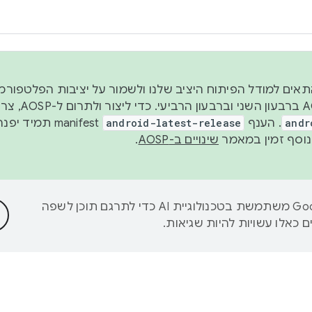
 2026, כדי להתאים למודל הפיתוח היציב שלנו ולשמור על יציבות הפלט
נפרסם קוד מקור ב-AOSP 
andr
. הענף
android-latest-release
manifest תמי
שינויים ב-AOSP
.
‫Google משתמשת בטכנולוגיית AI כדי לתרגם תוכן לשפה
 כאלו עשויות להיות שגיאות.