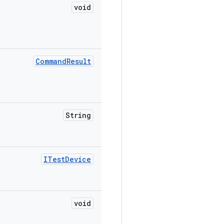
void
Command
Result
String
ITest
Device
void