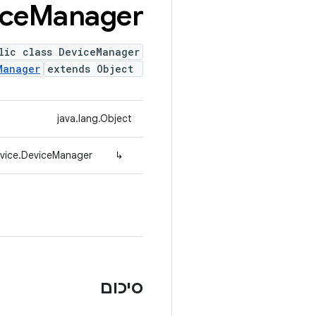
ce
Manager
lic class DeviceManager
Manager
extends Object
java.lang.Object
evice.DeviceManager
↳
סיכום