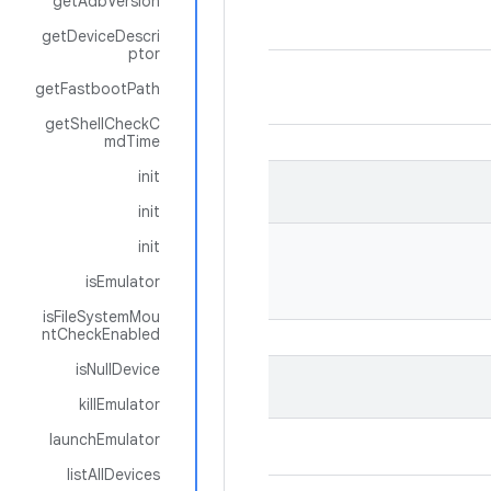
getAdbVersion
getDeviceDescri
ptor
getFastbootPath
getShellCheckC
mdTime
init
init
init
isEmulator
isFileSystemMou
ntCheckEnabled
isNullDevice
killEmulator
launchEmulator
listAllDevices