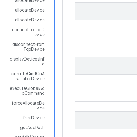
allocateDevice
allocateDevice
allocateDevice
connectToTcpD
evice
disconnectFrom
TcpDevice
displayDevicesInf
o
executeCmdOnA
vailableDevice
executeGlobalAd
bCommand
forceAllocateDe
vice
freeDevice
getAdbPath