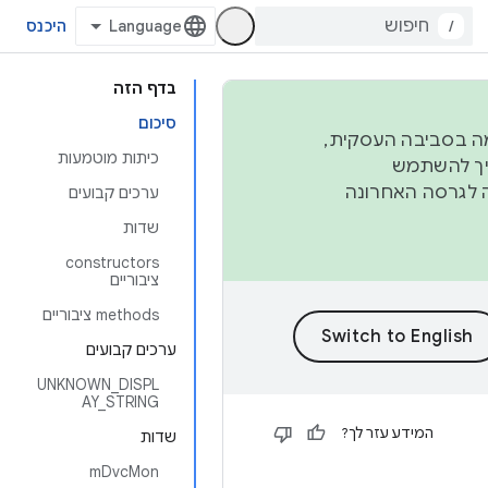
/
היכנס
בדף הזה
סיכום
פורמה בסביבה העסקית,
כיתות מוטמעות
ברבעון השני וברבעון הרביעי. כדי ליצור ולתרום ל-AOSP, צריך להשתמש
ד יפנה לגרסה האחרונה
ערכים קבועים
שדות
‫constructors
ציבוריים
‫methods ציבוריים
ערכים קבועים
UNKNOWN_DISPL
AY_STRING
המידע עזר לך?
שדות
mDvcMon