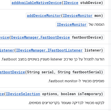
add
Available
Native
Device
(
IDevice
stub
Device)
add
Device
Monitor
(
IDevice
Monitor
mon)
IDeviceMonitor
הוספה של
evice
(
Device
Manager
.
Fastboot
Device
fastboot
Device)
istener
(
IDevice
Manager
.
IFastboot
Listener
listener)
הודעה למנהל על כך שרכיב listener מעוניין בשינויים במצב fastboot.
stboot
Device
(String serial
,
String fastboot
Serial)
מוסיפים מכשיר ל-fastboot monitor.
ce
(
IDevice
Selection
options
,
boolean is
Temporary)
לבקש מכשיר לבדיקה שעומד בקריטריונים מסוימים.