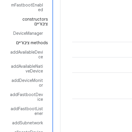
mFastbootEnabl
ed
‫constructors
ציבוריים
DeviceManager
‫methods ציבוריים
addAvailableDevi
ce
addAvailableNati
veDevice
addDeviceMonit
or
addFastbootDev
ice
addFastbootList
ener
addSubnetwork