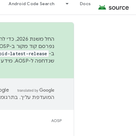
Android Code Search
Docs
החל משנת
ב-
oid-latest-release
שנדחפה ל-AOSP. מידע נוסף זמין במאמר
המועדפת עליך. בתרגומים
AOSP