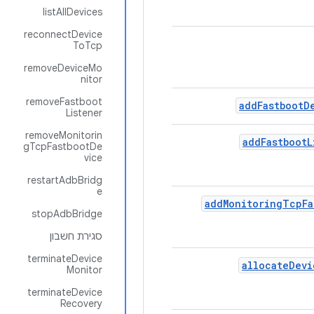
listAllDevices
reconnectDevice
ToTcp
removeDeviceMo
nitor
removeFastboot
add
Fastboot
D
Listener
removeMonitorin
add
Fastboot
L
gTcpFastbootDe
vice
restartAdbBridg
e
add
Monitoring
Tcp
Fa
stopAdbBridge
סגירת חשבון
terminateDevice
allocate
Devi
Monitor
terminateDevice
Recovery