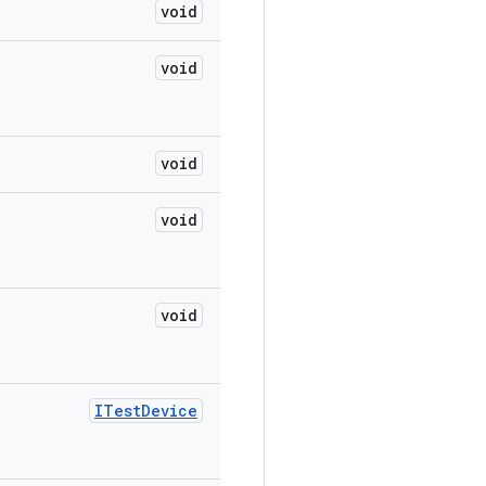
void
void
void
void
void
ITest
Device