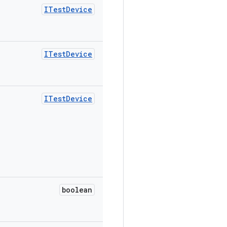
ITest
Device
ITest
Device
ITest
Device
boolean