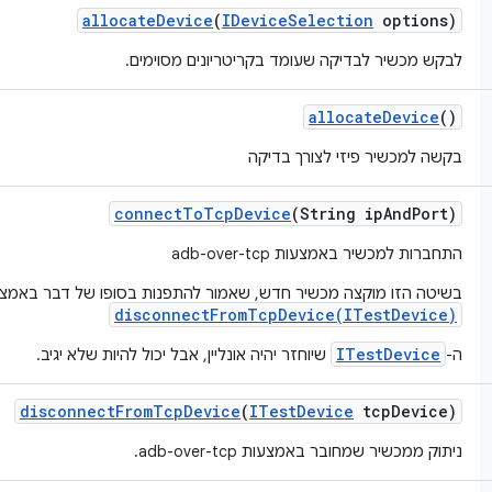
allocate
Device
(
IDevice
Selection
options)
לבקש מכשיר לבדיקה שעומד בקריטריונים מסוימים.
allocate
Device
()
בקשה למכשיר פיזי לצורך בדיקה
connect
To
Tcp
Device
(String ip
And
Port)
התחברות למכשיר באמצעות adb-over-tcp
בשיטה הזו מוקצה מכשיר חדש, שאמור להתפנות בסופו של דבר באמצ
disconnectFromTcpDevice(ITestDevice)
ITestDevice
ה-
שיוחזר יהיה אונליין, אבל יכול להיות שלא יגיב.
disconnect
From
Tcp
Device
(
ITest
Device
tcp
Device)
ניתוק ממכשיר שמחובר באמצעות adb-over-tcp.