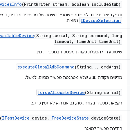
vices
Info
(Print
Writer stream
,
boolean include
Stub)
תפיק תיאור ידידותי למשתמש שמכיל רשימה של מכשירים מוכרים, המצ
IDeviceSelection
נפוצות.
Available
Device
(String serial
,
String command
,
long
timeout
,
Time
Unit time
Unit)
שיטת עזר להפעלת פקודת מעטפת במכשיר זמין.
execute
Global
Adb
Command
(String
.
.
.
cmd
Args)
מריצים פקודת adb שלא מטרגטת מכשיר מסוים, למשל:
force
Allocate
Device
(String serial)
הקצאת מכשיר בצורה גסה, גם אם הוא לא זמין כרגע.
(
ITest
Device
device
,
Free
Device
State
device
State)
החזרת מכשיר למאגר