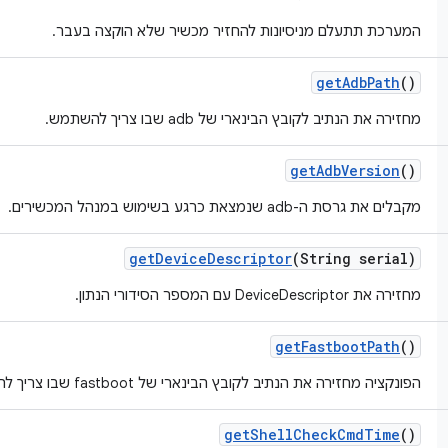
המערכת תתעלם מניסיונות להחזיר מכשיר שלא הוקצה בעבר.
get
Adb
Path
()
מחזירה את הנתיב לקובץ הבינארי של adb שבו צריך להשתמש.
get
Adb
Version
()
מקבלים את גרסת ה-adb שנמצאת כרגע בשימוש במנהל המכשירים.
get
Device
Descriptor
(String serial)
מחזירה את DeviceDescriptor עם המספר הסידורי הנתון.
get
Fastboot
Path
()
הפונקציה מחזירה את הנתיב לקובץ הבינארי של fastboot שבו צריך להשתמש.
get
Shell
Check
Cmd
Time
()