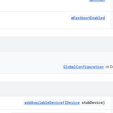
m
Fastboot
Enabled
GlobalConfiguration
add
Available
Device
(
IDevice
stub
Device)