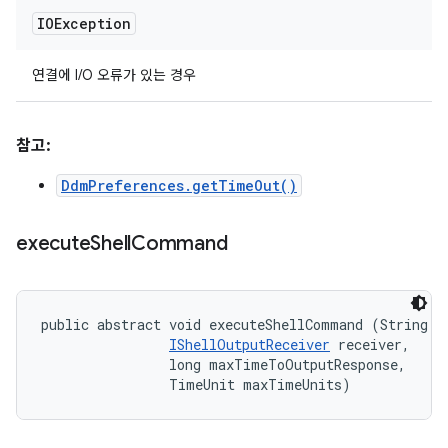
IOException
연결에 I/O 오류가 있는 경우
참고:
DdmPreferences.getTimeOut()
execute
Shell
Command
public abstract void executeShellCommand (String co
IShellOutputReceiver
 receiver, 

                long maxTimeToOutputResponse, 

                TimeUnit maxTimeUnits)