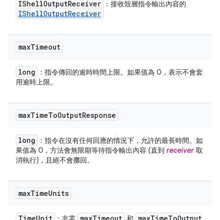
IShell
Output
Receiver
：接收殼層指令輸出內容的
IShell
Output
Receiver
max
Timeout
long
：指令傳回的逾時時間上限。如果值為 0，表示不會套
用逾時上限。
max
Time
To
Output
Response
long
：指令在沒有任何回應的情況下，允許的最長時間。如
果值為 0，方法會無限期等待指令輸出內容 (直到
receiver
取
消執行)，且絕不會擲回。
max
Time
Units
Time
Unit
max
Timeout
max
Time
To
Output
：非零
和