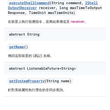
execute
Shell
Command
(String command
,
IShell
Output
Receiver
receiver
,
long max
Time
To
Output
Response
,
Time
Unit max
Time
Units)
在裝置上執行殼層指令，並將結果傳送至
receiver
。
abstract String
get
Name
()
傳回這部裝置的 (易記) 名稱。
abstract Listenable
Future<String>
get
System
Property
(String name)
針對系統屬性執行潛在的非同步查詢。