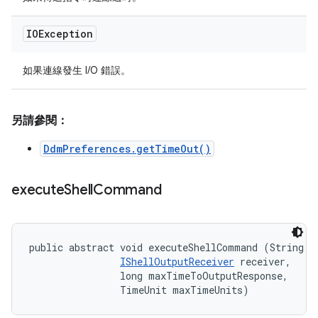
IOException
如果連線發生 I/O 錯誤。
另請參閱：
DdmPreferences.getTimeOut()
execute
Shell
Command
public abstract void executeShellCommand (String co
IShellOutputReceiver
 receiver, 

                long maxTimeToOutputResponse, 

                TimeUnit maxTimeUnits)