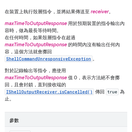
在裝置上執行殼層指令，並將結果傳送至
receiver
。
maxTimeToOutputResponse
用於預期裝置的指令輸出內
容時，做為最長等待時間。
在任何時間，如果殼層指令在超過
maxTimeToOutputResponse
的時間內沒有輸出任何內
容，這個方法就會擲回
ShellCommandUnresponsiveException
。
對於記錄輸出等指令，應使用
maxTimeToOutputResponse
值 0，表示方法絕不會擲
回，且會封鎖，直到接收端的
IShellOutputReceiver.isCancelled()
傳回
true
為
止。
參數