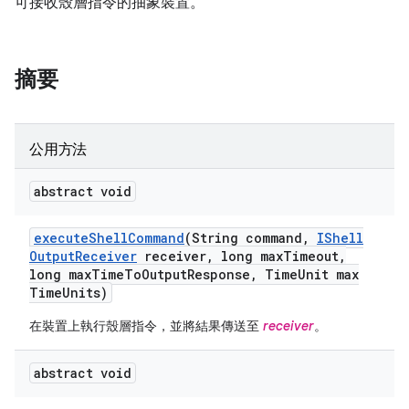
可接收殼層指令的抽象裝置。
摘要
公用方法
abstract void
execute
Shell
Command
(String command
,
IShell
Output
Receiver
receiver
,
long max
Timeout
,
long max
Time
To
Output
Response
,
Time
Unit max
Time
Units)
在裝置上執行殼層指令，並將結果傳送至
receiver
。
abstract void