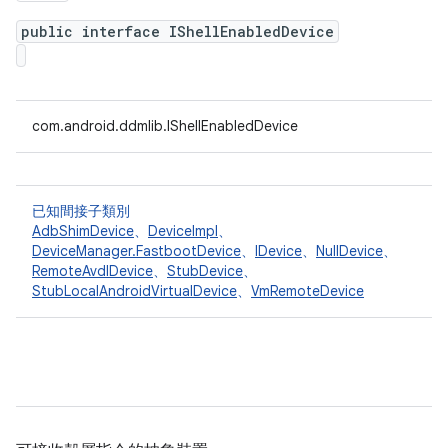
public interface IShellEnabledDevice
com.android.ddmlib.IShellEnabledDevice
已知間接子類別
AdbShimDevice
、
DeviceImpl
、
DeviceManager.FastbootDevice
、
IDevice
、
NullDevice
、
RemoteAvdIDevice
、
StubDevice
、
StubLocalAndroidVirtualDevice
、
VmRemoteDevice