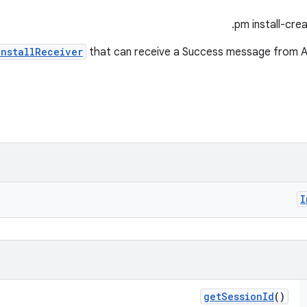
InstallReceiver
that can receive a Success message from AD
I
get
Session
Id
()