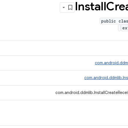
Install
Cre
public cla
ex
com.android.ddml
com.android.ddmlib.Ins
com.android.ddmlib.InstallCreateRecei