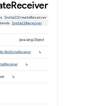
ate
Receiver
ss InstallCreateReceiver
tends
InstallReceiver
java.lang.Object
ib.MultiLineReceiver
↳
tallReceiver
↳
ver
↳