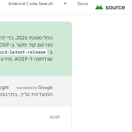
Android Code Search
Docs
החל משנת
ב-
oid-latest-release
שנדחפה ל-AOSP. מידע נוסף זמין במאמר
המועדפת עליך. בתרגומים
AOSP