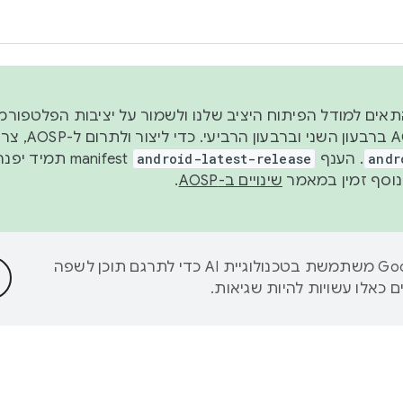
 2026, כדי להתאים למודל הפיתוח היציב שלנו ולשמור על יציבות הפלט
נפרסם קוד מקור ב-AOSP 
andr
. הענף
android-latest-release
manifest תמי
שינויים ב-AOSP
.
‫Google משתמשת בטכנולוגיית AI כדי לתרגם תוכן לשפה
 כאלו עשויות להיות שגיאות.