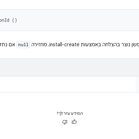
onId ()
לחה באמצעות install-create. מחזירה
null
אם נתק
המידע עזר לך?