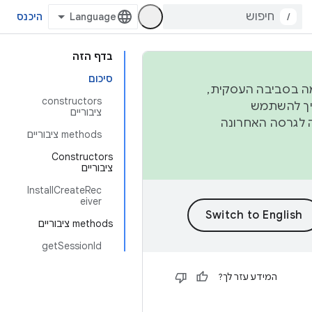
/
היכנס
בדף הזה
סיכום
פורמה בסביבה העסקית,
‫constructors
ברבעון השני וברבעון הרביעי. כדי ליצור ולתרום ל-AOSP, צריך להשתמש
ציבוריים
ד יפנה לגרסה האחרונה
‫methods ציבוריים
Constructors
ציבוריים
InstallCreateRec
eiver
‫methods ציבוריים
getSessionId
המידע עזר לך?