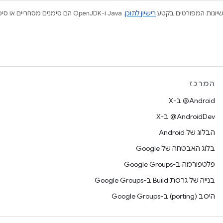
ישיונות המפורטים בקטע
רישיון לתוכן
המרכז
‫‎@Android ב-X
‫‎@AndroidDev ב-X
הבלוג של Android
בלוג האבטחה של Google
פלטפורמה ב-Google Groups
בנייה של גרסת Build ב-Google Groups
היסב (porting) ב-Google Groups