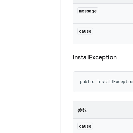
message
cause
Install
Exception
public InstallExceptio
参数
cause