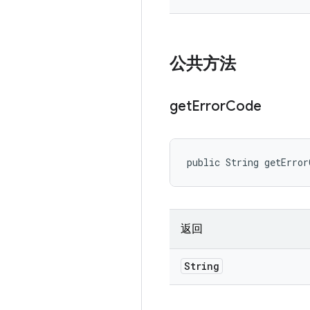
公共方法
get
Error
Code
public String getError
返回
String