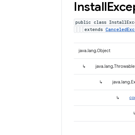
Install
Exce
public class InstallExc
extends
CanceledExc
java.lang.Object
↳
java.lang.Throwable
↳
java.lang.E
↳
co