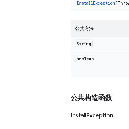
Install
Exception
(Thro
公共方法
String
boolean
公共构造函数
Install
Exception