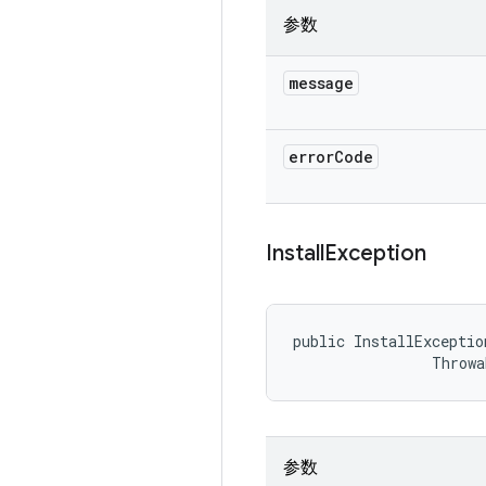
参数
message
error
Code
Install
Exception
public InstallExceptio
                Throwa
参数