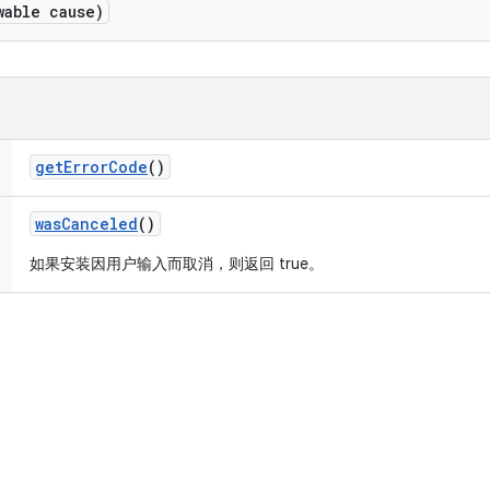
wable cause)
get
Error
Code
()
was
Canceled
()
如果安装因用户输入而取消，则返回 true。