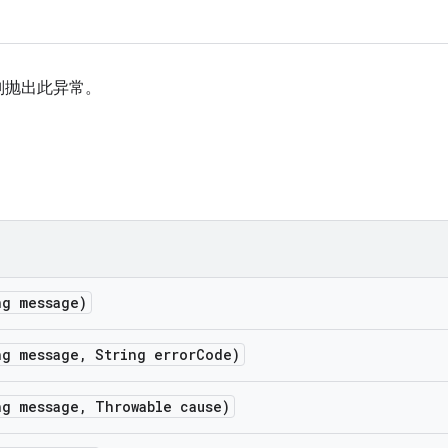
则抛出此异常。
ng message)
ng message
,
String error
Code)
ng message
,
Throwable cause)