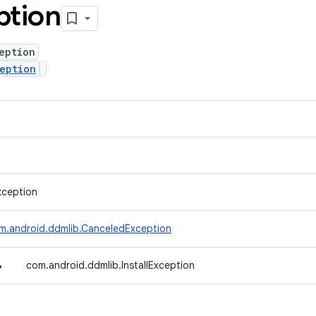
ption
eption
eption
xception
m.android.ddmlib.CanceledException
↳
com.android.ddmlib.InstallException