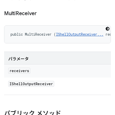
Multi
Receiver
public MultiReceiver (
IShellOutputReceiver...
 rece
パラメータ
receivers
IShell
Output
Receiver
パブリック メソッド