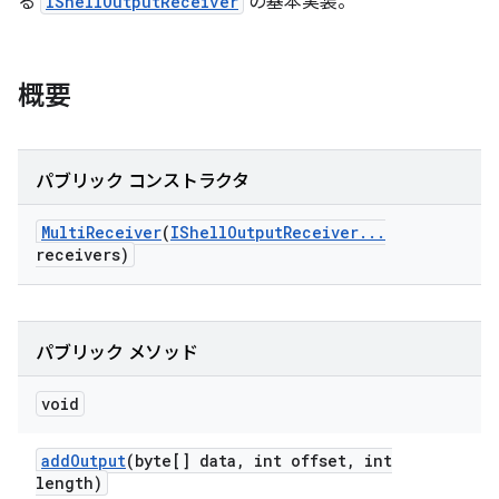
る
IShellOutputReceiver
の基本実装。
概要
パブリック コンストラクタ
Multi
Receiver
(
IShell
Output
Receiver
.
.
.
receivers)
パブリック メソッド
void
add
Output
(byte[] data
,
int offset
,
int
length)