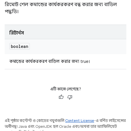
রিমোট শেল কমান্ডের কার্যকরকরণ বন্ধ করার জন্য বাতিল
পদ্ধতি।
রিটার্নস
boolean
কমান্ডের কার্যকরকরণ বাতিল করার জন্য true।
এটি কাজে লেগেছে?
এই পৃষ্ঠার কন্টেন্ট ও কোডের নমুনাগুলি
Content License
-এ বর্ণিত লাইসেন্সের
অধীনস্থ। Java এবং OpenJDK হল Oracle এবং/অথবা তার অ্যাফিলিয়েট