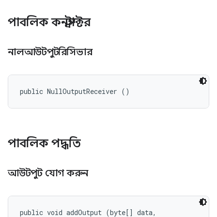
পাবলিক কনস্ট্রাক্টর
নালআউটপুটরিসিভার
public NullOutputReceiver ()
পাবলিক পদ্ধতি
আউটপুট যোগ করুন
public void addOutput (byte[] data, 
