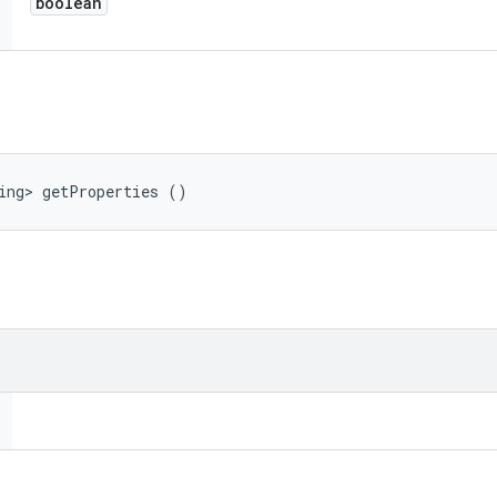
boolean
ing> getProperties ()