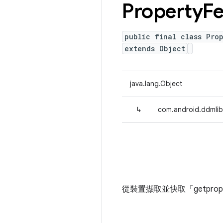
Property
Fe
public final class Pro
extends Object
java.lang.Object
↳
com.android.ddmlib
從裝置擷取並快取「getpro