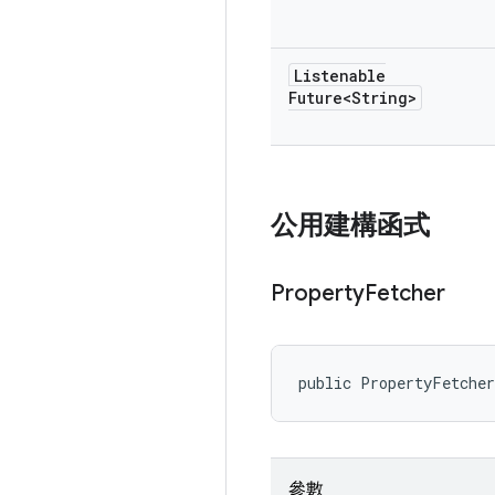
Listenable
Future<String>
公用建構函式
Property
Fetcher
public PropertyFetche
參數