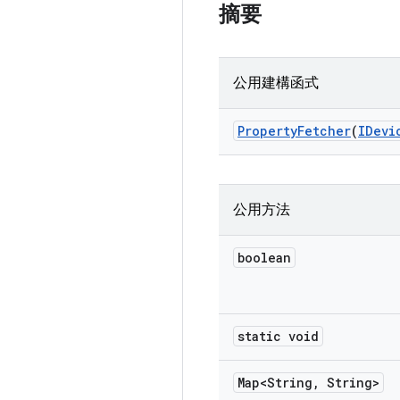
摘要
公用建構函式
Property
Fetcher
(
IDevi
公用方法
boolean
static void
Map<String
,
String>