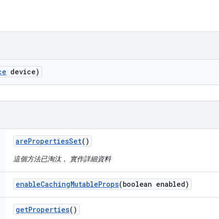
ce
device)
are
Properties
Set
()
這個方法已淘汰， 實作詳細資料
enable
Caching
Mutable
Props
(boolean enabled)
get
Properties
()