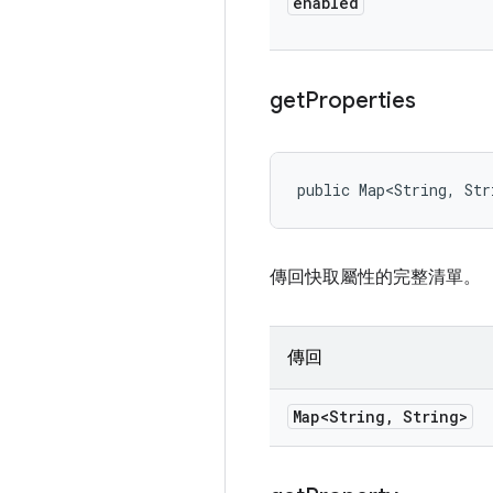
enabled
get
Properties
public Map<String, Str
傳回快取屬性的完整清單。
傳回
Map<String
,
String>