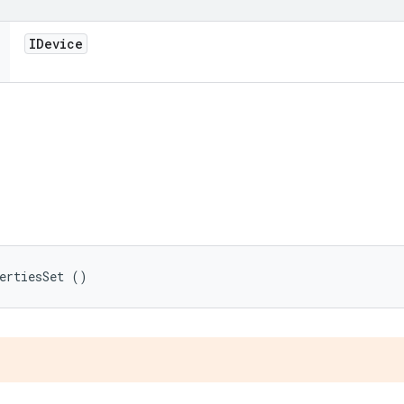
IDevice
ertiesSet ()