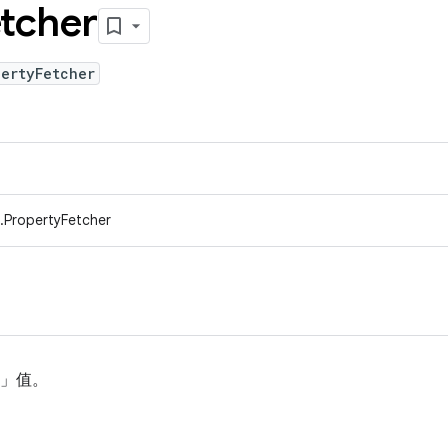
tcher
pertyFetcher
.PropertyFetcher
p」值。