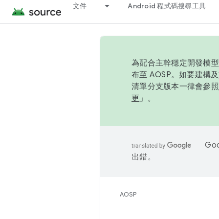
文件
Android 程式碼搜尋工具
為配合主幹穩定開發模型，
布至 AOSP。如要建構及
清單分支版本一律會參照推
更
」。
Go
出錯。
AOSP