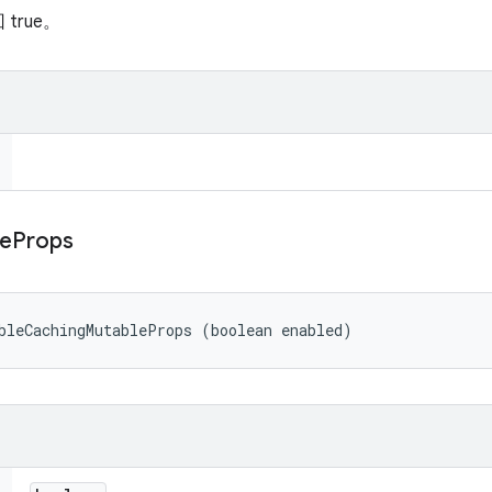
true。
le
Props
bleCachingMutableProps (boolean enabled)