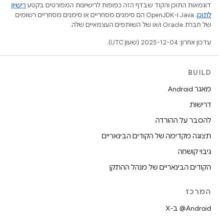
דוגמאות התוכן והקוד שבדף הזה כפופות לרישיונות המפורטים בקטע
רישיון
לתוכן
.‏ Java ו-OpenJDK הם סימנים מסחריים או סימנים מסחריים רשומים
של חברת Oracle ו/או של השותפים העצמאיים שלה.
עדכון אחרון: 2025-12-04 (שעון UTC).
BUILD
מאגר Android
דרישות
להסבר על ההורדה
תצוגה מקדימה של הקודים הבינאריים
גיבוי קושחה
הקודים הבינאריים של מנהל ההתקן
המרכז
‫‎@Android ב-X