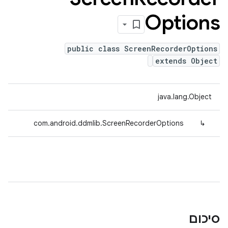
Options
public class ScreenRecorderOptions
extends Object
java.lang.Object
com.android.ddmlib.ScreenRecorderOptions
↳
סיכום