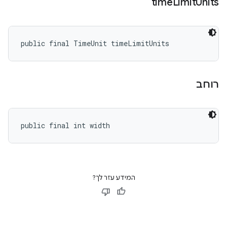
time
Limit
Units
public final TimeUnit timeLimitUnits
רוחב
public final int width
המידע עזר לך?