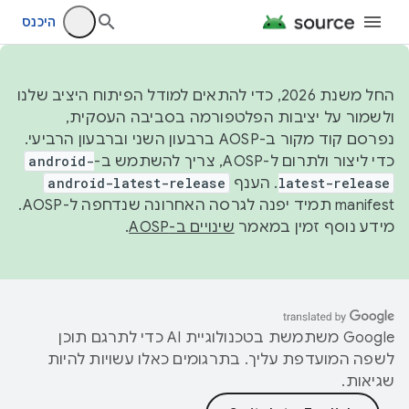
היכנס
החל משנת 2026, כדי להתאים למודל הפיתוח היציב שלנו
ולשמור על יציבות הפלטפורמה בסביבה העסקית,
נפרסם קוד מקור ב-AOSP ברבעון השני וברבעון הרביעי.
כדי ליצור ולתרום ל-AOSP, צריך להשתמש ב-
android-
latest-release
. הענף
android-latest-release
manifest תמיד יפנה לגרסה האחרונה שנדחפה ל-AOSP.
מידע נוסף זמין במאמר
שינויים ב-AOSP
.
‫Google משתמשת בטכנולוגיית AI כדי לתרגם תוכן
לשפה המועדפת עליך. בתרגומים כאלו עשויות להיות
שגיאות.