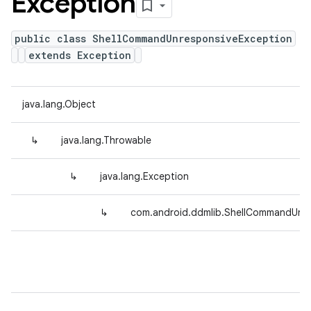
Exception
public class ShellCommandUnresponsiveException
extends Exception
java.lang.Object
↳
java.lang.Throwable
↳
java.lang.Exception
↳
com.android.ddmlib.ShellCommandUnre