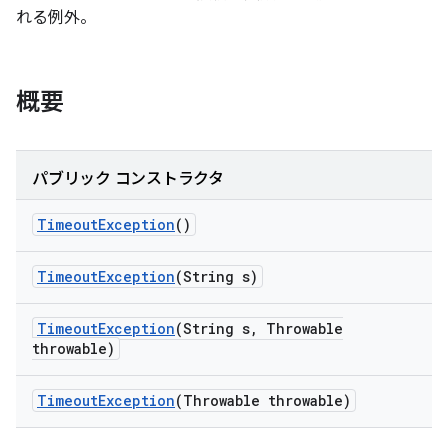
れる例外。
概要
パブリック コンストラクタ
Timeout
Exception
()
Timeout
Exception
(String s)
Timeout
Exception
(String s
,
Throwable
throwable)
Timeout
Exception
(Throwable throwable)