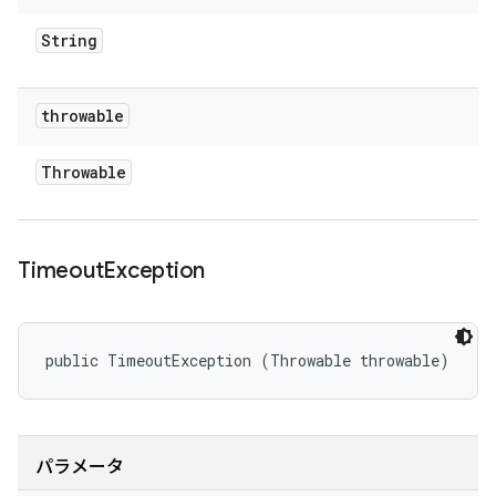
String
throwable
Throwable
Timeout
Exception
public TimeoutException (Throwable throwable)
パラメータ