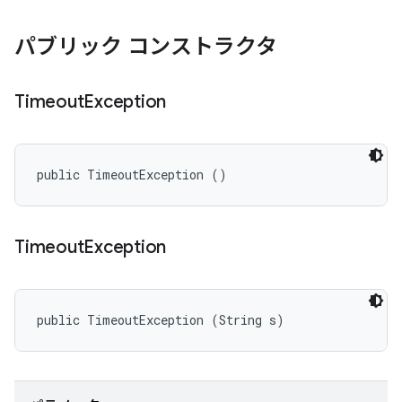
パブリック コンストラクタ
Timeout
Exception
public TimeoutException ()
Timeout
Exception
public TimeoutException (String s)