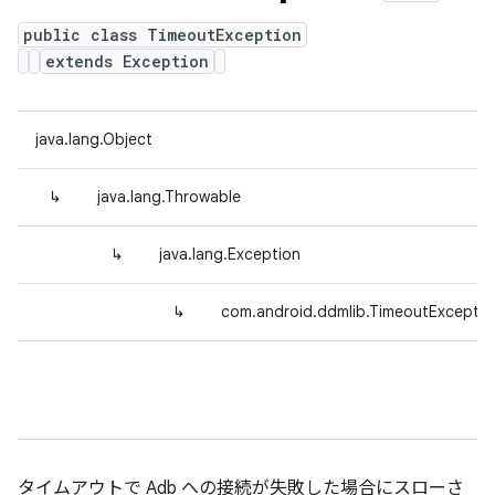
public class TimeoutException
extends Exception
java.lang.Object
↳
java.lang.Throwable
↳
java.lang.Exception
↳
com.android.ddmlib.TimeoutExceptio
タイムアウトで Adb への接続が失敗した場合にスローさ