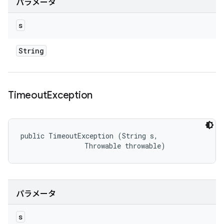
パラメータ
s
String
Timeout
Exception
public TimeoutException (String s, 

                Throwable throwable)
パラメータ
s