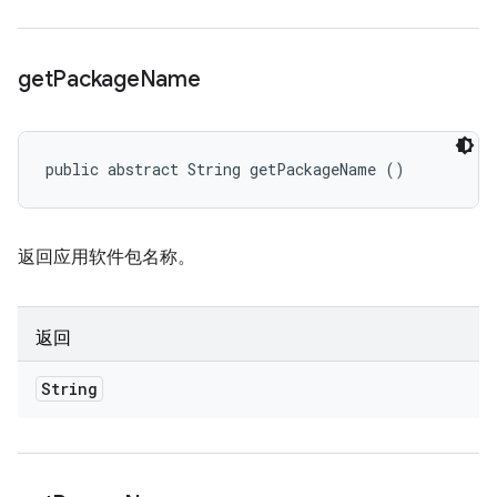
get
Package
Name
public abstract String getPackageName ()
返回应用软件包名称。
返回
String