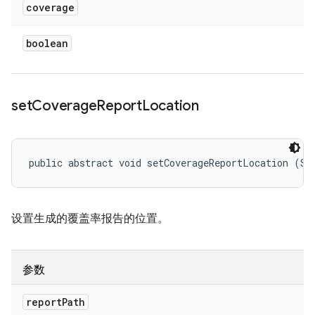
coverage
boolean
set
Coverage
Report
Location
public abstract void setCoverageReportLocation (St
设置生成的覆盖率报告的位置。
参数
report
Path