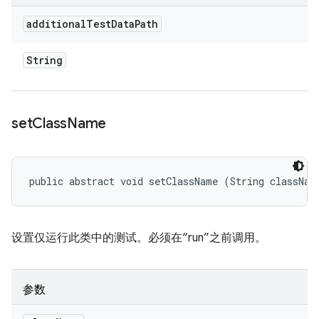
additional
Test
Data
Path
String
set
Class
Name
public abstract void setClassName (String classNam
设置仅运行此类中的测试。必须在“run”之前调用。
参数