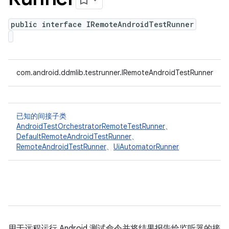
public interface IRemoteAndroidTestRunner
com.android.ddmlib.testrunner.IRemoteAndroidTestRunner
已知的间接子类
AndroidTestOrchestratorRemoteTestRunner
、
DefaultRemoteAndroidTestRunner
、
RemoteAndroidTestRunner
、
UiAutomatorRunner
用于远程运行 Android 测试命令并将结果报告给监听器的接