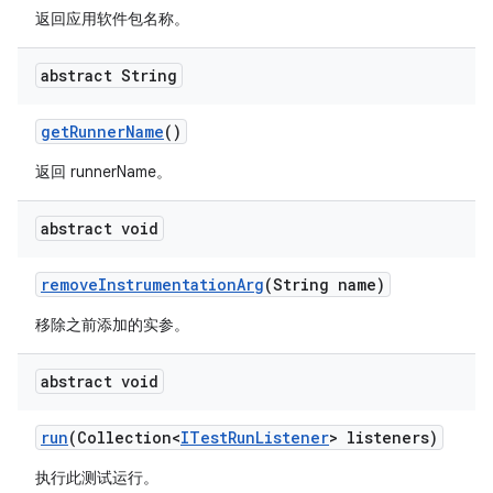
返回应用软件包名称。
abstract String
get
Runner
Name
()
返回 runnerName。
abstract void
remove
Instrumentation
Arg
(String name)
移除之前添加的实参。
abstract void
run
(Collection<
ITest
Run
Listener
> listeners)
执行此测试运行。