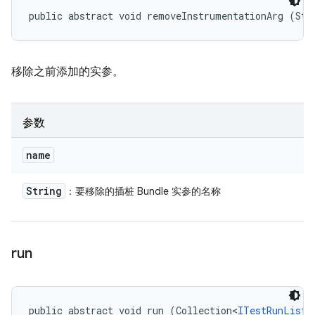
public abstract void removeInstrumentationArg (Str
移除之前添加的实参。
参数
name
String
：要移除的插桩 Bundle 实参的名称
run
public abstract void run (Collection<
ITestRunListe