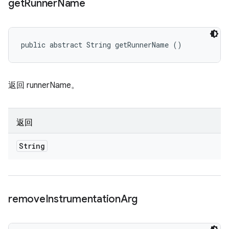
get
Runner
Name
public abstract String getRunnerName ()
返回 runnerName。
返回
String
remove
Instrumentation
Arg