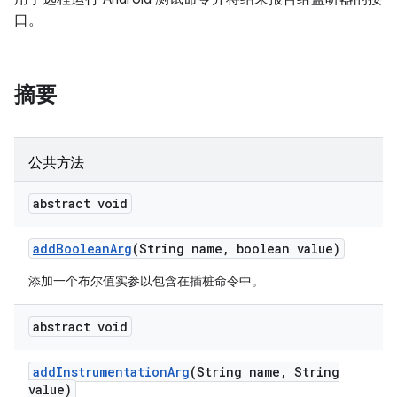
口。
摘要
公共方法
abstract void
add
Boolean
Arg
(String name
,
boolean value)
添加一个布尔值实参以包含在插桩命令中。
abstract void
add
Instrumentation
Arg
(String name
,
String
value)