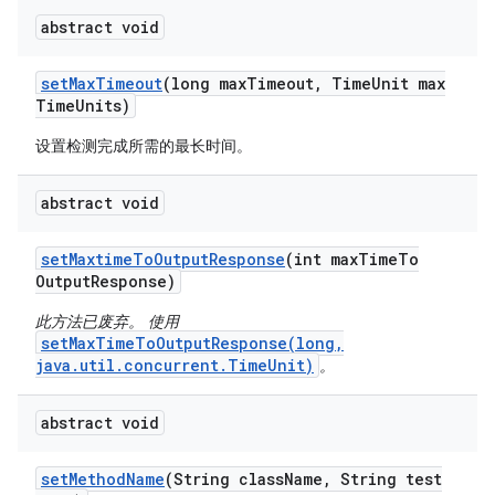
abstract void
set
Max
Timeout
(long max
Timeout
,
Time
Unit max
Time
Units)
设置检测完成所需的最长时间。
abstract void
set
Maxtime
To
Output
Response
(int max
Time
To
Output
Response)
此方法已废弃。 使用
setMaxTimeToOutputResponse(long,
java.util.concurrent.TimeUnit)
。
abstract void
set
Method
Name
(String class
Name
,
String test