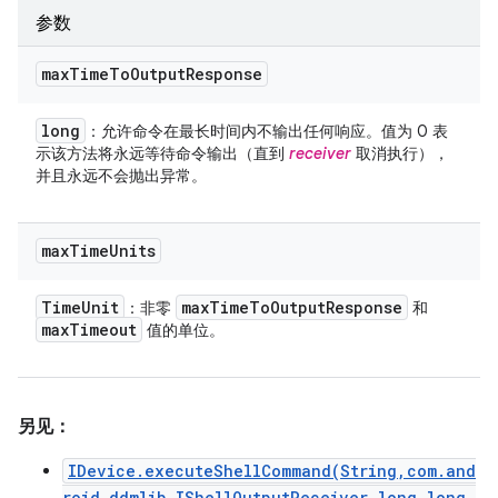
参数
max
Time
To
Output
Response
long
：允许命令在最长时间内不输出任何响应。值为 0 表
示该方法将永远等待命令输出（直到
receiver
取消执行），
并且永远不会抛出异常。
max
Time
Units
Time
Unit
max
Time
To
Output
Response
：非零
和
max
Timeout
值的单位。
另见：
IDevice.executeShellCommand(String,com.and
roid.ddmlib.IShellOutputReceiver,long,long,