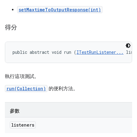
setMaxtimeToOutputResponse(int)
得分
public abstract void run (
ITestRunListener...
 list
執行這項測試。
run(Collection)
的便利方法。
參數
listeners