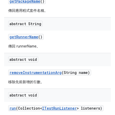
get
Package
Name
()
傳回應用程式套件名稱。
abstract String
get
Runner
Name
()
傳回 runnerName。
abstract void
remove
Instrumentation
Arg
(String name)
移除先前新增的引數。
abstract void
run
(Collection<
ITest
Run
Listener
> listeners)