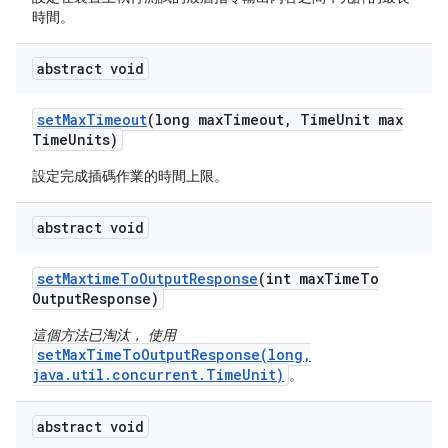
時間。
abstract void
set
Max
Timeout
(long max
Timeout
,
Time
Unit max
Time
Units)
設定完成插碼作業的時間上限。
abstract void
set
Maxtime
To
Output
Response
(int max
Time
To
Output
Response)
這個方法已淘汰， 使用
setMaxTimeToOutputResponse(long,
java.util.concurrent.TimeUnit)
。
abstract void