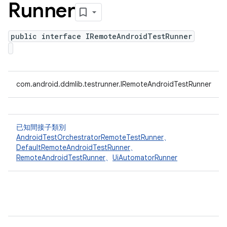
Runner
public interface IRemoteAndroidTestRunner
com.android.ddmlib.testrunner.IRemoteAndroidTestRunner
已知間接子類別
AndroidTestOrchestratorRemoteTestRunner
、
DefaultRemoteAndroidTestRunner
、
RemoteAndroidTestRunner
、
UiAutomatorRunner