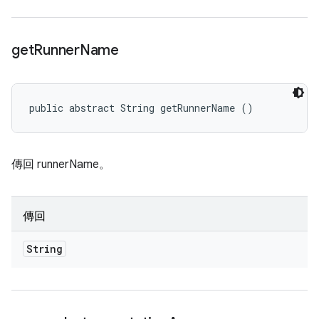
get
Runner
Name
public abstract String getRunnerName ()
傳回 runnerName。
傳回
String