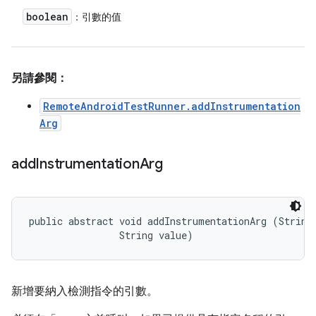
boolean
：引數的值
另請參閱：
RemoteAndroidTestRunner.addInstrumentation
Arg
add
Instrumentation
Arg
public abstract void addInstrumentationArg (String 
                String value)
新增要納入檢測指令的引數。