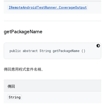
IRemote
Android
Test
Runner
.
Coverage
Output
get
Package
Name
public abstract String getPackageName ()
傳回應用程式套件名稱。
傳回
String