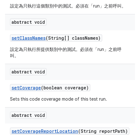
設定為只執行這個類別中的測試。必須在「run」之前呼叫。
abstract void
set
Class
Names
(String[] class
Names)
設定為只執行所提供類別中的測試。必須在「run」之前呼
叫。
abstract void
set
Coverage
(boolean coverage)
Sets this code coverage mode of this test run.
abstract void
set
Coverage
Report
Location
(String report
Path)