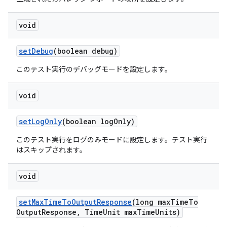
void
set
Debug
(boolean debug)
このテスト実行のデバッグモードを設定します。
void
set
Log
Only
(boolean log
Only)
このテスト実行をログのみモードに設定します。テスト実行
はスキップされます。
void
set
Max
Time
To
Output
Response
(long max
Time
To
Output
Response
,
Time
Unit max
Time
Units)