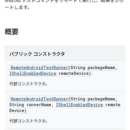
Android テストコマンドをリモートで実行し、結果をレポ
ートします。
概要
パブリック コンストラクタ
Remote
Android
Test
Runner
(String package
Name
,
IShell
Enabled
Device
remote
Device)
代替コンストラクタ。
Remote
Android
Test
Runner
(String package
Name
,
String runner
Name
,
IShell
Enabled
Device
remote
Device)
代替コンストラクタ。