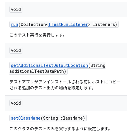
void
run
(Collection<
ITest
Run
Listener
> listeners)
このテスト実行を実行します。
void
set
Additional
Test
Output
Location
(String
additional
Test
Data
Path)
テストアプリがアンインストールされる前にホストにコピー
される追加のテスト出力の場所を設定します。
void
set
Class
Name
(String class
Name)
このクラスのテストのみを実行するように設定します。