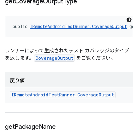
get
Coverage
Output
Type
public 
IRemoteAndroidTestRunner.CoverageOutput
 get
ランナーによって生成されたテスト カバレッジのタイプ
を返します。
CoverageOutput
をご覧ください。
戻り値
IRemote
Android
Test
Runner
.
Coverage
Output
get
Package
Name