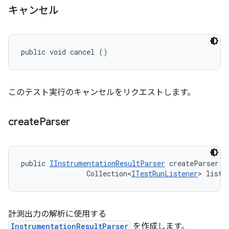
キャンセル
public void cancel ()
このテスト実行のキャンセルをリクエストします。
create
Parser
public 
IInstrumentationResultParser
 createParser (
                Collection<
ITestRunListener
> liste
計測出力の解析に使用する
InstrumentationResultParser
を作成します。