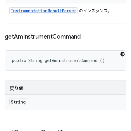
Instrumentation
Result
Parser
のインスタンス。
get
Am
Instrument
Command
public String getAmInstrumentCommand ()
戻り値
String