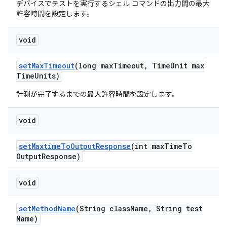
デバイスでテストを実行するシェル コマンドの出力間の最大
許容時間を設定します。
void
set
Max
Timeout
(long max
Timeout
,
Time
Unit max
Time
Units)
計測が完了するまでの最大許容時間を設定します。
void
set
Maxtime
To
Output
Response
(int max
Time
To
Output
Response)
void
set
Method
Name
(String class
Name
,
String test
Name)