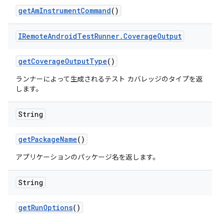
get
Am
Instrument
Command
()
IRemote
Android
Test
Runner
.
Coverage
Output
get
Coverage
Output
Type
()
ランナーによって生成されるテスト カバレッジのタイプを返
します。
String
get
Package
Name
()
アプリケーションのパッケージ名を返します。
String
get
Run
Options
()