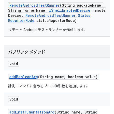
Remote
Android
Test
Runner
(String package
Name
,
String runner
Name
,
IShell
Enabled
Device
remote
Device
,
Remote
Android
Test
Runner
.
Status
Reporter
Mode
status
Reporter
Mode)
リモート Android テストランナーを作成します。
パブリック メソッド
void
add
Boolean
Arg
(String name
,
boolean value)
計測コマンドに含めるブール値引数を追加します。
void
add
Instrumentation
Arg
(String name
,
String