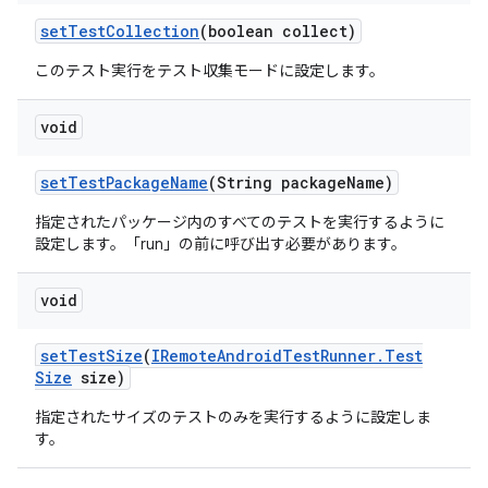
set
Test
Collection
(boolean collect)
このテスト実行をテスト収集モードに設定します。
void
set
Test
Package
Name
(String package
Name)
指定されたパッケージ内のすべてのテストを実行するように
設定します。「run」の前に呼び出す必要があります。
void
set
Test
Size
(
IRemote
Android
Test
Runner
.
Test
Size
size)
指定されたサイズのテストのみを実行するように設定しま
す。