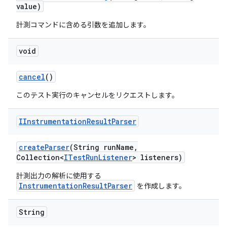
value)
計測コマンドに含める引数を追加します。
void
cancel
()
このテスト実行のキャンセルをリクエストします。
IInstrumentation
Result
Parser
create
Parser
(String run
Name
,
Collection<
ITest
Run
Listener
> listeners)
計測出力の解析に使用する
InstrumentationResultParser
を作成します。
String