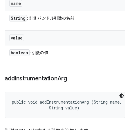
name
String
: 計測バンドル引数の名前
value
boolean
: 引数の値
add
Instrumentation
Arg
public void addInstrumentationArg (String name, 

                String value)