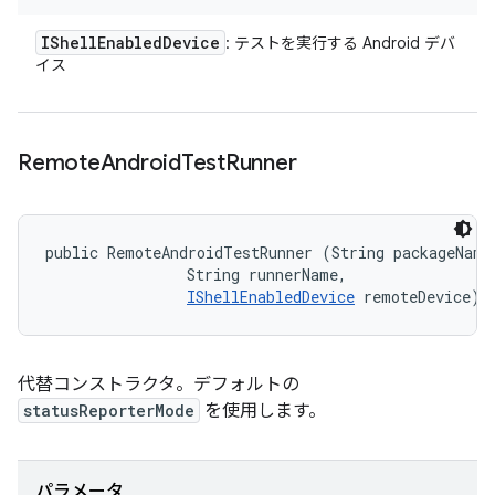
IShell
Enabled
Device
: テストを実行する Android デバ
イス
Remote
Android
Test
Runner
public RemoteAndroidTestRunner (String packageName,
                String runnerName, 

IShellEnabledDevice
 remoteDevice)
代替コンストラクタ。デフォルトの
statusReporterMode
を使用します。
パラメータ