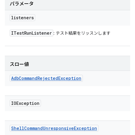
パラメータ
listeners
ITest
Run
Listener
: テスト結果をリッスンします
スロー値
Adb
Command
Rejected
Exception
IOException
Shell
Command
Unresponsive
Exception