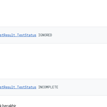
stResult.TestStatus
 IGNORED
stResult.TestStatus
 INCOMPLETE
ak berakhir