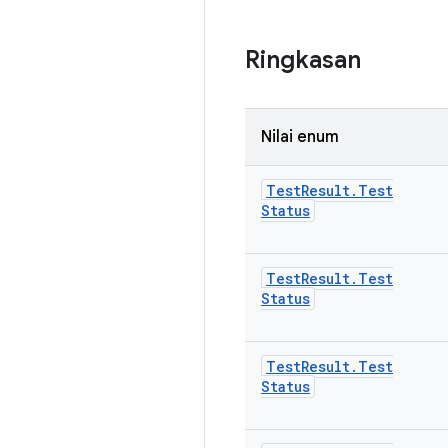
Ringkasan
Nilai enum
Test
Result
.
Test
Status
Test
Result
.
Test
Status
Test
Result
.
Test
Status