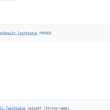
stResult.TestStatus
 PASSED
lt.TestStatus
 valueOf (String name)