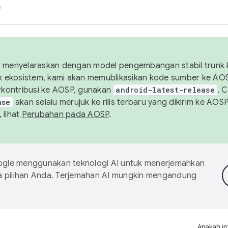
h
uk menyelaraskan dengan model pengembangan stabil trunk
tuk ekosistem, kami akan memublikasikan kode sumber ke A
kontribusi ke AOSP, gunakan
android-latest-release
. 
ase
akan selalu merujuk ke rilis terbaru yang dikirim ke AO
 lihat
Perubahan pada AOSP
.
gle menggunakan teknologi AI untuk menerjemahkan
a pilihan Anda. Terjemahan AI mungkin mengandung
Apakah in