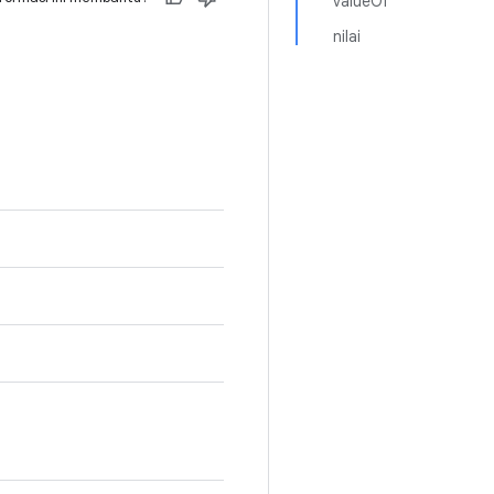
valueOf
nilai