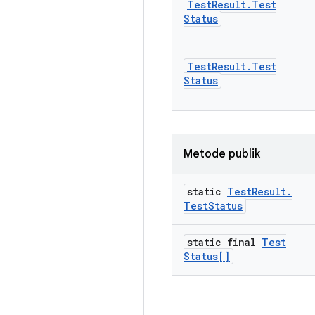
Test
Result
.
Test
Status
Test
Result
.
Test
Status
Metode publik
static
Test
Result
.
Test
Status
static final
Test
Status[]