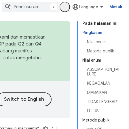
/
Masuk
Pada halaman ini
Ringkasan
 kami dan memastikan
Nilai enum
OSP pada Q2 dan Q4.
Cabang manifes
Metode publik
SP. Untuk mengetahui
Nilai enum
ASSUMPTION_FAI
LURE
KEGAGALAN
DIABAIKAN
TIDAK LENGKAP
LULUS
Metode publik
formasi ini membantu?