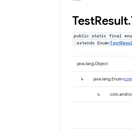
Test
Result
.
public static final en
extends Enum<
TestResu
java.lang.Object
↳
java.lang.Enum<
com
↳
com.androi