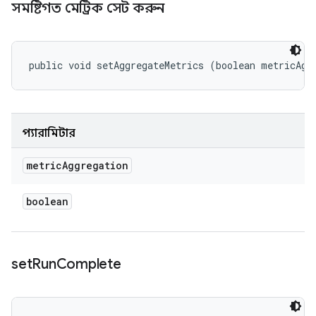
সমষ্টিগত মেট্রিক সেট করুন
public void setAggregateMetrics (boolean metricAgg
প্যারামিটার
metric
Aggregation
boolean
set
Run
Complete