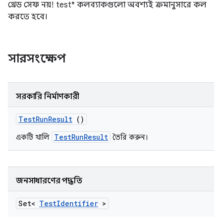
থ্রেড সেফ নয়! test* কলব্যাকগুলো অবশ্যই ক্রমানুসারে কল
করতে হবে।
সারসংক্ষেপ
সরকারি নির্মাণকারী
Test
Run
Result
()
TestRunResult
একটি খালি
তৈরি করুন।
জনসাধারণের পদ্ধতি
Set<
Test
Identifier
>