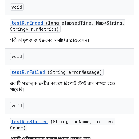
void
test
Run
Ended
(long elapsed
Time
,
Map<String
,
String> run
Metrics)
পরীক্ষামূলক কার্যক্রমের সমাপ্তির প্রতিবেদন।
void
test
Run
Failed
(String error
Message)
একটি মারাত্মক ত্রুটির কারণে রিপোর্ট টেস্ট রান সম্পন্ন হতে
পারেনি।
void
test
Run
Started
(String run
Name
,
int test
Count)