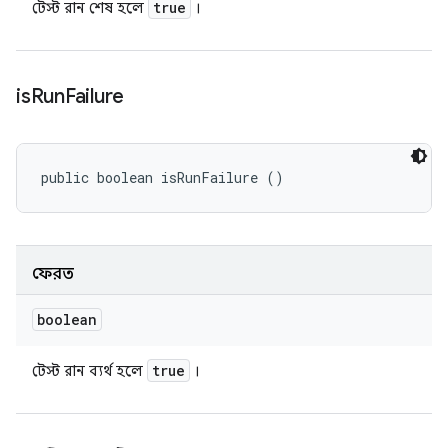
true
টেস্ট রান শেষ হলে
।
is
Run
Failure
public boolean isRunFailure ()
ফেরত
boolean
true
টেস্ট রান ব্যর্থ হলে
।