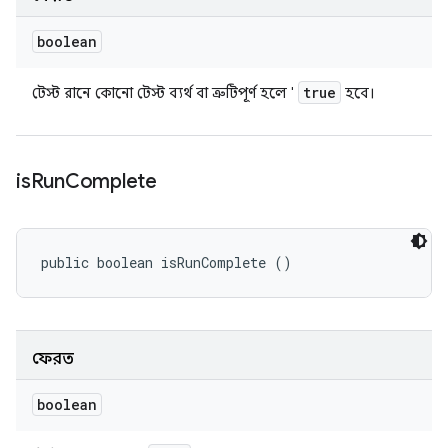
boolean
true
টেস্ট রানে কোনো টেস্ট ব্যর্থ বা ত্রুটিপূর্ণ হলে '
হবে।
is
Run
Complete
public boolean isRunComplete ()
ফেরত
boolean