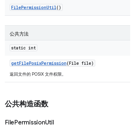
File
Permission
Util
()
公共方法
static int
get
File
Posix
Permission
(File file)
返回文件的 POSIX 文件权限。
公共构造函数
File
Permission
Util