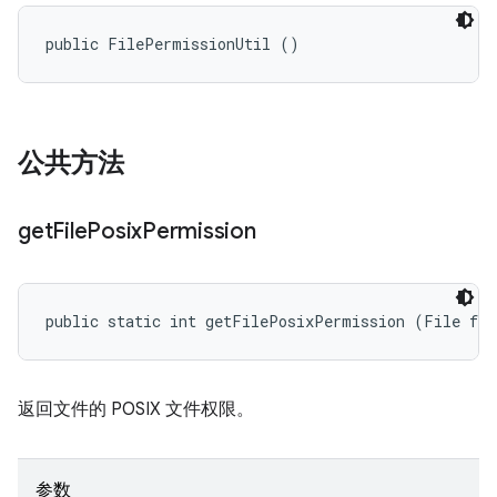
public FilePermissionUtil ()
公共方法
get
File
Posix
Permission
public static int getFilePosixPermission (File fil
返回文件的 POSIX 文件权限。
参数