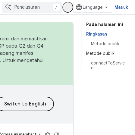
/
Masuk
Pada halaman ini
Ringkasan
 kami dan memastikan
Metode publik
OSP pada Q2 dan Q4.
Cabang manifes
Metode publik
SP. Untuk mengetahui
connectToServic
e
formasi ini membantu?