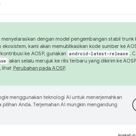
h
uk menyelaraskan dengan model pengembangan stabil trunk
tuk ekosistem, kami akan memublikasikan kode sumber ke A
kontribusi ke AOSP, gunakan
android-latest-release
. 
ase
akan selalu merujuk ke rilis terbaru yang dikirim ke AO
 lihat
Perubahan pada AOSP
.
gle menggunakan teknologi AI untuk menerjemahkan
a pilihan Anda. Terjemahan AI mungkin mengandung
Apakah in