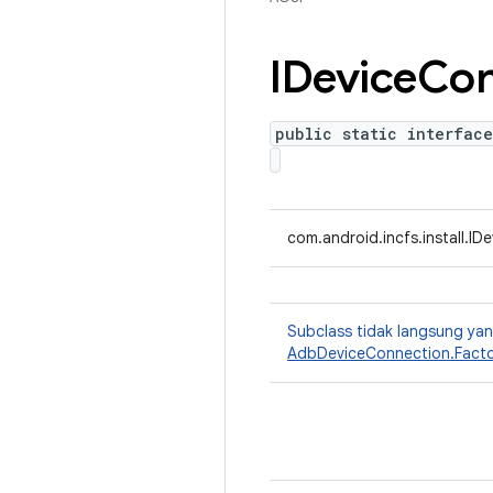
IDevice
Con
public static interfac
com.android.incfs.install.I
Subclass tidak langsung y
AdbDeviceConnection.Facto