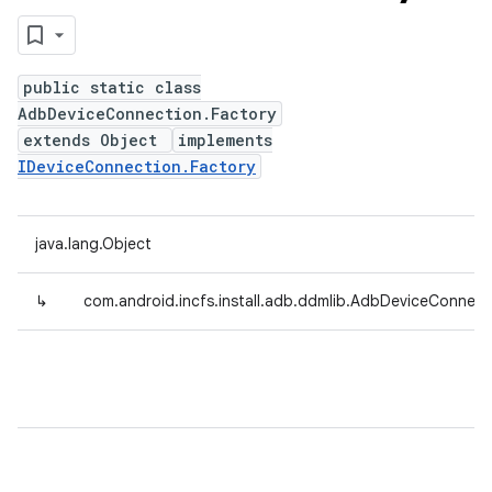
public static class
AdbDeviceConnection.Factory
extends Object
implements
IDeviceConnection.Factory
java.lang.Object
↳
com.android.incfs.install.adb.ddmlib.AdbDeviceConnect