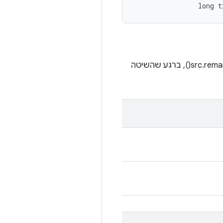
                long 
מתבצע ניסיון לכתוב עד r בייטים למכשיר, כאשר r הוא מספר הבייטים שנותרו במאגר, כלומר src.remaining(), ברגע שהשיטה