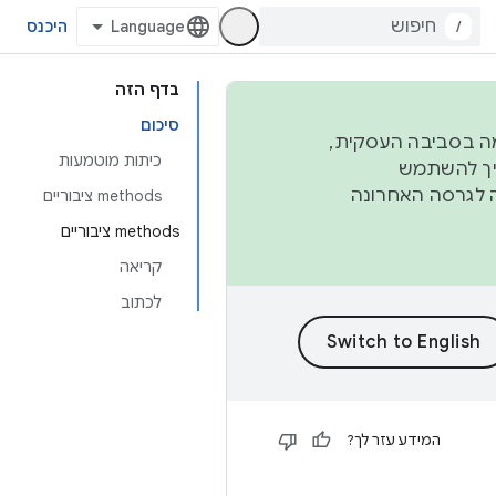
/
היכנס
בדף הזה
סיכום
פורמה בסביבה העסקית,
כיתות מוטמעות
ברבעון השני וברבעון הרביעי. כדי ליצור ולתרום ל-AOSP, צריך להשתמש
ד יפנה לגרסה האחרונה
‫methods ציבוריים
‫methods ציבוריים
קריאה
לכתוב
המידע עזר לך?