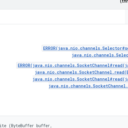
ERROR(java.nio.channels.Selector#s
java.nio.channels.Sele
ERROR(java.nio.channels.SocketChannel#read(j
java.nio.channels.SocketChannel.read(
java.nio.channels.SocketChannel#read(j
java.nio.channels.SocketChannel
ite (ByteBuffer buffer, 
