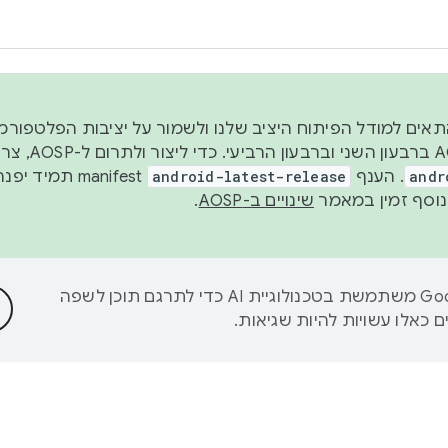
 2026, כדי להתאים למודל הפיתוח היציב שלנו ולשמור על יציבות הפלט
נפרסם קוד מקור ב-AOSP 
andr
. הענף
android-latest-release
manifest תמי
שינויים ב-AOSP
.
‫Google משתמשת בטכנולוגיית AI כדי לתרגם תוכן לשפה
 כאלו עשויות להיות שגיאות.