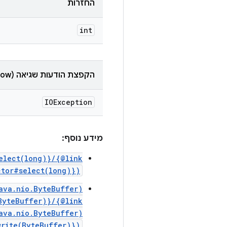
החזרות
int
הקפצת הודעות שגיאה (throw)
IOException
מידע נוסף:
elect(long)}/{@link
ctor#select(long)})
ava.nio.ByteBuffer)
ByteBuffer)}/{@link
ava.nio.ByteBuffer)
write(ByteBuffer)})