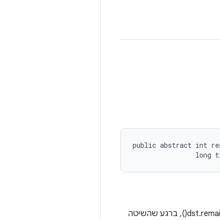
public abstract int re
                long 
מתבצע ניסיון לקרוא עד r בייטים למכשיר, כאשר r הוא מספר הבייטים שנותרו במאגר, כלומר dst.remaining(), ברגע שהשיטה