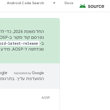
Android Code Search
Docs
החל משנת
ב-
oid-latest-release
שנדחפה ל-AOSP. מידע נוסף זמין במאמר
המועדפת עליך. בתרגומים
AOSP