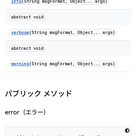
info
(String msg
Format
,
Object
.
.
.
args)
abstract void
verbose
(String msg
Format
,
Object
.
.
.
args)
abstract void
warning
(String msg
Format
,
Object
.
.
.
args)
パブリック メソッド
error（エラー）