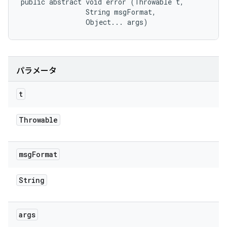
public abstract void error (Throwable t, 

                String msgFormat, 

                Object... args)
パラメータ
t
Throwable
msg
Format
String
args