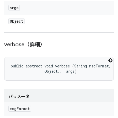
args
Object
verbose（詳細）
public abstract void verbose (String msgFormat, 

                Object... args)
パラメータ
msg
Format