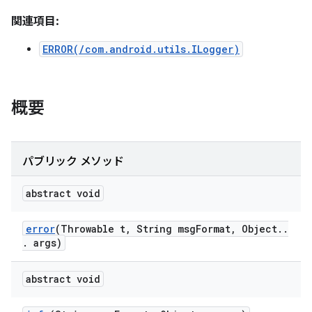
関連項目:
ERROR(/com.android.utils.ILogger)
概要
パブリック メソッド
abstract void
error
(Throwable t
,
String msg
Format
,
Object
.
.
.
args)
abstract void