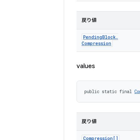
戻り値
Pending
Block
.
Compression
values
public static final 
Co
戻り値
Compression[]