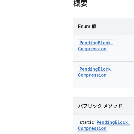
概要
Enum 値
Pending
Block
.
Compression
Pending
Block
.
Compression
パブリック メソッド
static
Pending
Block
.
Compression