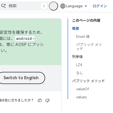
/
ログイン
このページの内容
概要
の安定性を確保するため、
Enum 値
投稿には、
android-
、常に AOSP にプッシ
パブリック メソ
ッド
さい。
列挙値
LZ4
なし
パブリック メソッド
valueOf
values
報は役に立ちましたか？