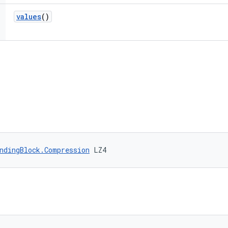
values
()
ndingBlock.Compression
 LZ4