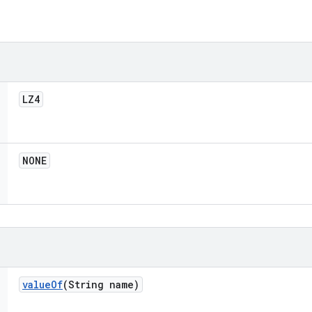
LZ4
NONE
value
Of
(String name)