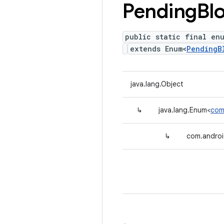
Pending
Bl
public static final en
extends Enum<
PendingB
java.lang.Object
↳
java.lang.Enum<
com
↳
com.androi