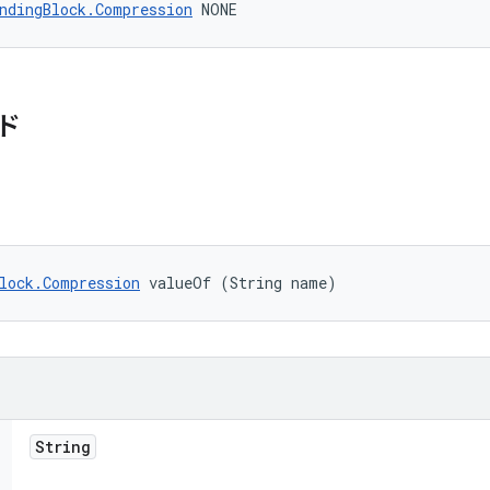
ndingBlock.Compression
 NONE
ド
lock.Compression
 valueOf (String name)
String