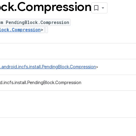
ock
.
Compression
um PendingBlock.Compression
lock.Compression
>
.android.incfs.install.PendingBlock.Compression
>
d.incfs.install.PendingBlock.Compression