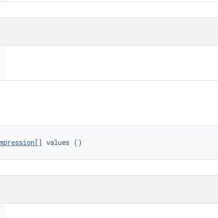
mpression[]
 values ()