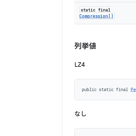
static final
Compression[]
列挙値
LZ4
public static final 
Pe
なし