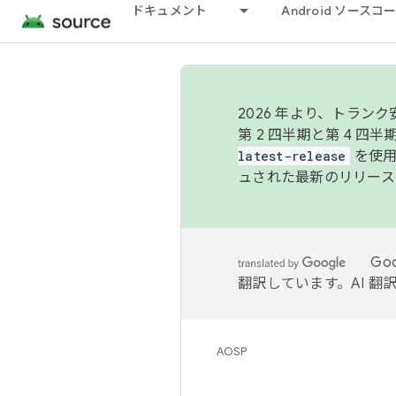
ドキュメント
Android ソース
2026 年より、トラ
第 2 四半期と第 4 四
latest-release
を使用
ュされた最新のリリース
Go
翻訳しています。AI 
AOSP