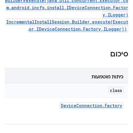
Builder#execute(java.util.concurrent.Executor,co
m.android.incfs.install.IDeviceConnection.Factor
y,ILogger)
IncrementalInstallSession.Builder.execute(Execut
.
or,IDeviceConnection.Factory,ILogger))
סיכום
כיתות מוטמעות
class
Device
Connection
.
Factory