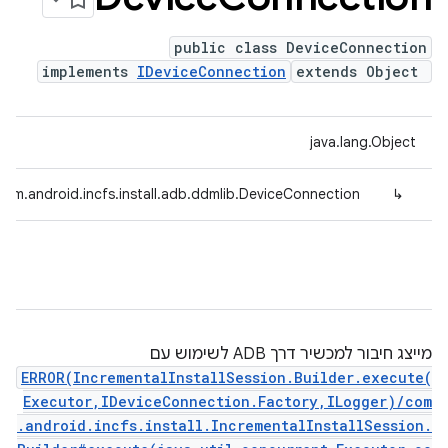
public class DeviceConnection
implements
IDeviceConnection
extends Object
java.lang.Object
com.android.incfs.install.adb.ddmlib.DeviceConnection
↳
מייצג חיבור למכשיר דרך ADB לשימוש עם
ERROR(IncrementalInstallSession.Builder.execute(
Executor,IDeviceConnection.Factory,ILogger)/com
.android.incfs.install.IncrementalInstallSession.