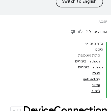
AOSP
המידע עזר לך?
בדף הזה
סיכום
כיתות מוטמעות
‫methods ציבוריים
‫methods ציבוריים
סגירה
getFactory
קריאה
לכתוב
Device
Connection