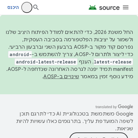
היכנס
החל משנת 2026, כדי להתאים למודל הפיתוח היציב שלנו
ולשמור על יציבות הפלטפורמה בסביבה העסקית,
נפרסם קוד מקור ב-AOSP ברבעון השני וברבעון הרביעי.
כדי ליצור ולתרום ל-AOSP, צריך להשתמש ב-
android-
latest-release
. הענף
android-latest-release
manifest תמיד יפנה לגרסה האחרונה שנדחפה ל-AOSP.
מידע נוסף זמין במאמר
שינויים ב-AOSP
.
‫Google משתמשת בטכנולוגיית AI כדי לתרגם תוכן
לשפה המועדפת עליך. בתרגומים כאלו עשויות להיות
שגיאות.