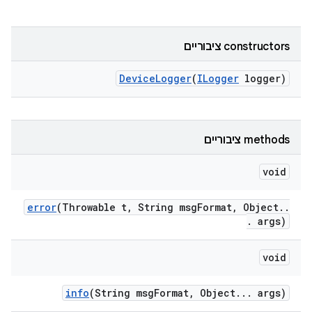
‫constructors ציבוריים
Device
Logger
(
ILogger
logger)
‫methods ציבוריים
void
error
(Throwable t
,
String msg
Format
,
Object
.
.
.
args)
void
info
(String msg
Format
,
Object
.
.
.
args)