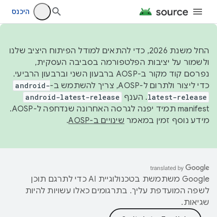
היכנס
החל משנת 2026, כדי להתאים למודל הפיתוח היציב שלנו
ולשמור על יציבות הפלטפורמה בסביבה העסקית,
נפרסם קוד מקור ב-AOSP ברבעון השני וברבעון הרביעי.
כדי ליצור ולתרום ל-AOSP, צריך להשתמש ב-
android-
latest-release
. הענף
android-latest-release
manifest תמיד יפנה לגרסה האחרונה שנדחפה ל-AOSP.
מידע נוסף זמין במאמר
שינויים ב-AOSP
.
‫Google משתמשת בטכנולוגיית AI כדי לתרגם תוכן
לשפה המועדפת עליך. בתרגומים כאלו עשויות להיות
שגיאות.