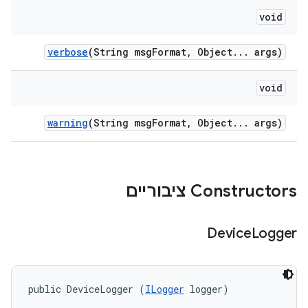
void
verbose
(String msg
Format
,
Object
.
.
.
args)
void
warning
(String msg
Format
,
Object
.
.
.
args)
Constructors ציבוריים
Device
Logger
public DeviceLogger (
ILogger
 logger)