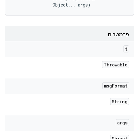
                Object... args)
פרמטרים
t
Throwable
msg
Format
String
args
Object