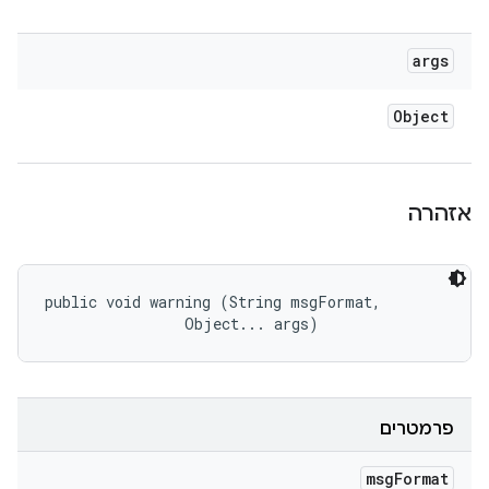
args
Object
אזהרה
public void warning (String msgFormat, 

                Object... args)
פרמטרים
msg
Format