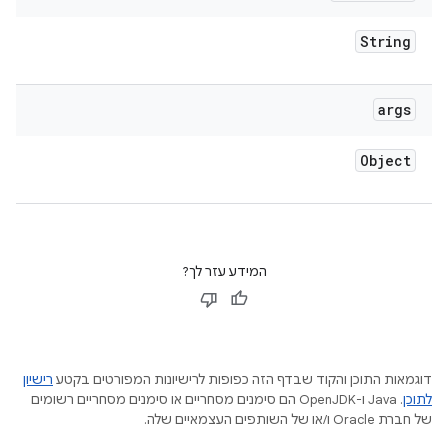
String
args
Object
המידע עזר לך?
דוגמאות התוכן והקוד שבדף הזה כפופות לרישיונות המפורטים בקטע
רישיון
לתוכן
.‏ Java ו-OpenJDK הם סימנים מסחריים או סימנים מסחריים רשומים
של חברת Oracle ו/או של השותפים העצמאיים שלה.