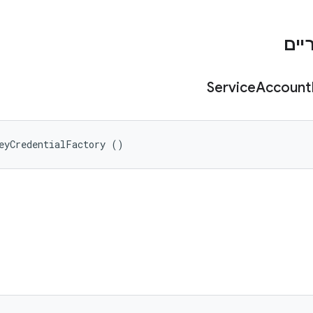
Service
Account
eyCredentialFactory ()