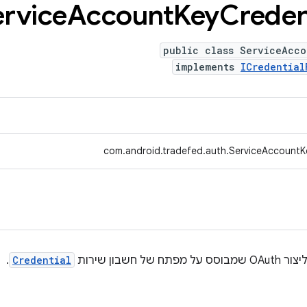
ervice
Account
Key
Creden
public class ServiceAcco
implements
ICredential
com.android.tradefed.auth.ServiceAccountK
שבון שירות
Credential
.