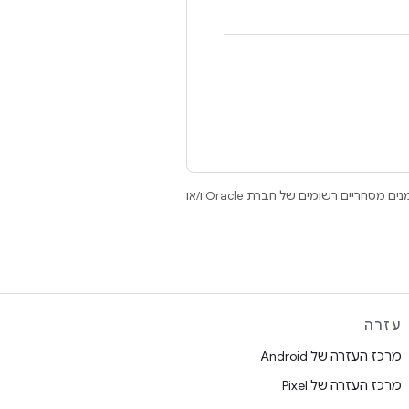
.‏ Java ו-OpenJDK הם סימנים מסחריים או סימנים מסחריים רשומים של חברת Oracle ו/או
עזרה
מרכז העזרה של Android
מרכז העזרה של Pixel