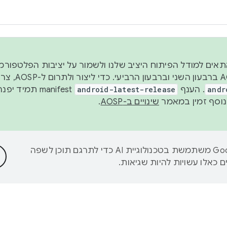
 2026, כדי להתאים למודל הפיתוח היציב שלנו ולשמור על יציבות הפלט
נפרסם קוד מקור ב-AOSP 
andr
. הענף
android-latest-release
manifest תמי
שינויים ב-AOSP
.
‫Google משתמשת בטכנולוגיית AI כדי לתרגם תוכן לשפה
 כאלו עשויות להיות שגיאות.