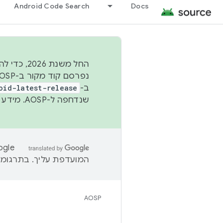
Android Code Search
Docs
החל משנת
ב-
oid-latest-release
שנדחפה ל-AOSP. מידע נוסף זמין במאמר
המועדפת עליך. בתרגומים
AOSP