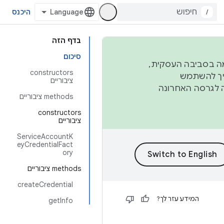
/
היכנס
בדף הזה
סיכום
פורמה בסביבה העסקית,
‫constructors
ברבעון השני וברבעון הרביעי. כדי ליצור ולתרום ל-AOSP, צריך להשתמש
ציבוריים
ד יפנה לגרסה האחרונה
‫methods ציבוריים
‫constructors
ציבוריים
ServiceAccountK
eyCredentialFact
ory
‫methods ציבוריים
createCredential
המידע עזר לך?
getInfo