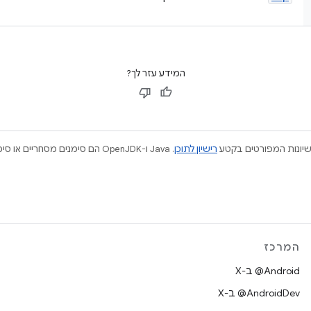
המידע עזר לך?
ישיונות המפורטים בקטע
רישיון לתוכן
המרכז
‫‎@Android ב-X
‫‎@AndroidDev ב-X