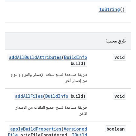
to
String
()
طُرق محمية
add
All
Build
Attributes
(
Build
Info
void
build)
طريقة مساعدة لنسخ سمات الإصدار والفرع والنوع
من إصدار آخر
add
All
Files
(
Build
Info
build)
void
طريقة مساعدة لنسخ جميع الملفات من الإصدار
الآخر
apply
Build
Properties
(
Versioned
boolean
File
orig
File
Considered
,
IBuild