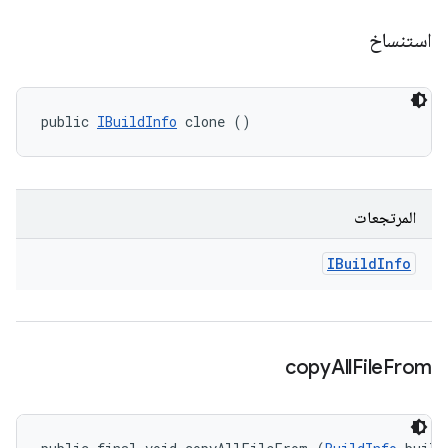
استنساخ
public 
IBuildInfo
 clone ()
المرتجعات
IBuild
Info
copy
All
File
From