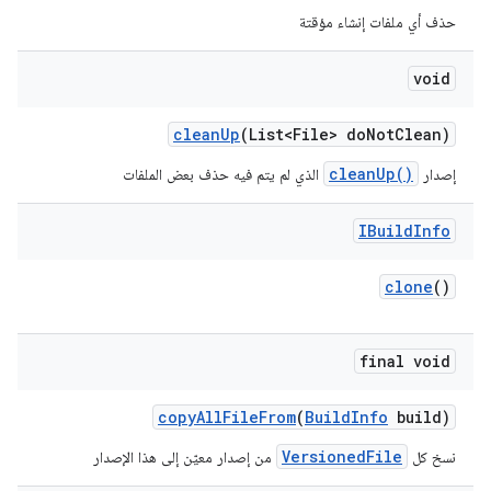
حذف أي ملفات إنشاء مؤقتة
void
clean
Up
(List<File> do
Not
Clean)
cleanUp()
إصدار
الذي لم يتم فيه حذف بعض الملفات
IBuild
Info
clone
()
final void
copy
All
File
From
(
Build
Info
build)
VersionedFile
نسخ كل
من إصدار معيّن إلى هذا الإصدار