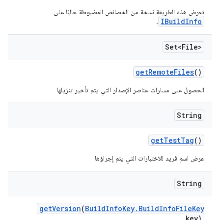
تعرض هذه الطريقة نسخة من الخصائص المضبوطة حاليًا على
IBuildInfo
.
Set<File>
get
Remote
Files
()
الحصول على مسارات عناصر الإصدار التي يتم تأخير تنزيلها
String
get
Test
Tag
()
عرض اسم فريد للاختبارات التي يتم إجراؤها
String
get
Version
(
Build
Info
Key
.
Build
Info
File
Key
key)