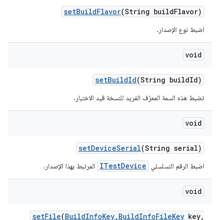
set
Build
Flavor
(String build
Flavor)
اضبط نوع الإصدار.
void
set
Build
Id
(String build
Id)
تضبط هذه السمة المعرّف الفريد للنسخة قيد الاختبار.
void
set
Device
Serial
(String serial)
ITestDevice
اضبط الرقم التسلسلي
المرتبط بهذا الإصدار.
void
set
File
(
Build
Info
Key
.
Build
Info
File
Key
key
,