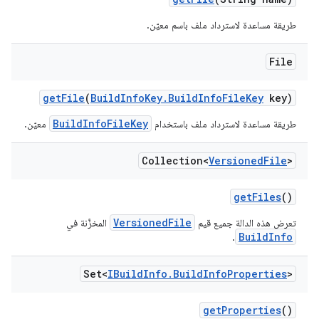
طريقة مساعدة لاسترداد ملف باسم معيّن.
File
get
File
(
Build
Info
Key
.
Build
Info
File
Key
key)
BuildInfoFileKey
طريقة مساعدة لاسترداد ملف باستخدام
معيّن.
Collection<
Versioned
File
>
get
Files
()
VersionedFile
تعرض هذه الدالة جميع قيم
المخزَّنة في
BuildInfo
.
Set<
IBuild
Info
.
Build
Info
Properties
>
get
Properties
()