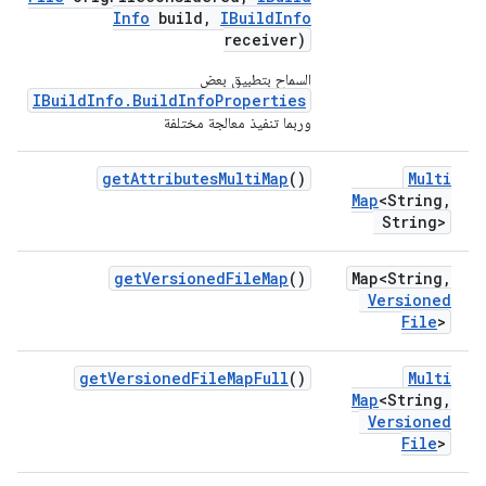
Info
build
,
IBuild
Info
receiver)
السماح بتطبيق بعض
IBuildInfo.BuildInfoProperties
وربما تنفيذ معالجة مختلفة
get
Attributes
Multi
Map
()
Multi
Map
<String
,
String>
get
Versioned
File
Map
()
Map<String
,
Versioned
File
>
get
Versioned
File
Map
Full
()
Multi
Map
<String
,
Versioned
File
>