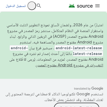
تسجيل الدخول
اعتبارًا من عام 2026، ولضمان اتّساق نموذج التطوير الثابت الأساسي
واستقرار المنصة في النظام المتكامل، سننشر رمز المصدر في مشروع
Android مفتوح المصدر (AOSP) في الربعَين الثاني والرابع. لبناء
مشروع Android مفتوح المصدر والمساهمة فيه، استخدِم
android-latest-release
. سيشير فرع بيان
android-
latest-release
دائمًا إلى أحدث إصدار تم نشره في مشروع
Android مفتوح المصدر. لمزيد من المعلومات، يُرجى الاطّلاع على
التغييرات في مشروع Android مفتوح المصدر
.
تستخدم Google تكنولوجيا الذكاء الاصطناعي لترجمة المحتوى إلى
لغتك المفضّلة، وقد تتضمّن بعض الأخطاء.