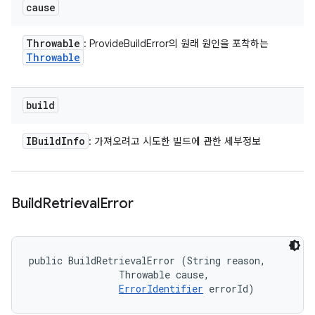
cause
Throwable
: ProvideBuildError의 원래 원인을 포착하는
Throwable
build
IBuild
Info
: 가져오려고 시도한 빌드에 관한 세부정보
Build
Retrieval
Error
public BuildRetrievalError (String reason, 

                Throwable cause, 

ErrorIdentifier
 errorId)