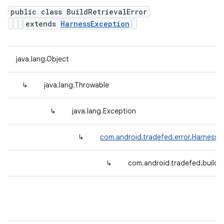
public class BuildRetrievalError
extends
HarnessException
java.lang.Object
↳
java.lang.Throwable
↳
java.lang.Exception
↳
com.android.tradefed.error.HarnessE
↳
com.android.tradefed.build.B