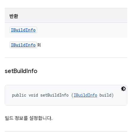
반환
IBuild
Info
IBuild
Info
회
set
Build
Info
public void setBuildInfo (
IBuildInfo
 build)
빌드 정보를 설정합니다.