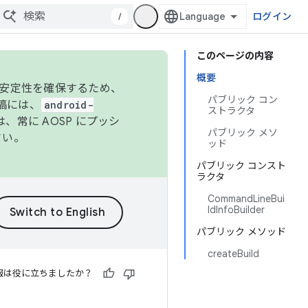
/
ログイン
このページの内容
概要
の安定性を確保するため、
パブリック コン
投稿には、
android-
ストラクタ
、常に AOSP にプッシ
パブリック メソ
さい。
ッド
パブリック コンスト
ラクタ
CommandLineBui
ldInfoBuilder
パブリック メソッド
createBuild
報は役に立ちましたか？