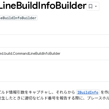
Line
Build
Info
Builder
neBuildInfoBuilder
ed.build.CommandLineBuildInfoBuilder
ビルド情報引数をキャプチャし、それらから
IBuildInfo
を作
発生したときに適切なビルド番号を報告する際に、プレースホル