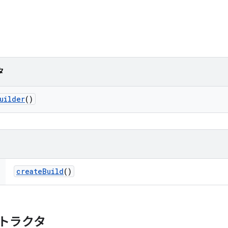
タ
uilder
()
create
Build
()
トラクタ