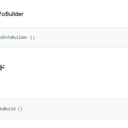
fo
Builder
ldInfoBuilder ()
ド
teBuild ()