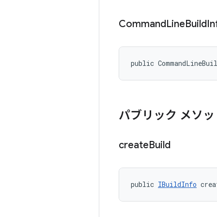
Command
Line
Build
In
public CommandLineBui
パブリック メソッ
create
Build
public 
IBuildInfo
 crea