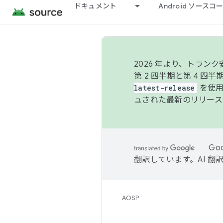
ドキュメント
Android ソース
2026 年より、トラ
第 2 四半期と第 4 四
latest-release
を使用
ュされた最新のリリース
Go
翻訳しています。AI 
AOSP