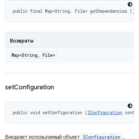
public final Map<String, File> getDependencies ()
Возвраты
Map<String
,
File>
set
Configuration
public void setConfiguration (
IConfiguration
 confi
Внедряет используемый объект
IConfiguration
.