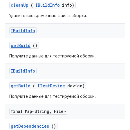
clean
Up
(
IBuild
Info
info)
Удалите все временные файлы сборки.
IBuild
Info
get
Build
()
Получите данные для тестируемой сборки.
IBuild
Info
get
Build
(
ITest
Device
device)
Получите данные для тестируемой сборки.
final Map<String
,
File>
get
Dependencies
()