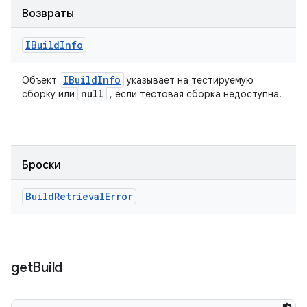
Возвраты
IBuild
Info
IBuild
Info
Объект
указывает на тестируемую
null
сборку или
, если тестовая сборка недоступна.
Броски
Build
Retrieval
Error
get
Build