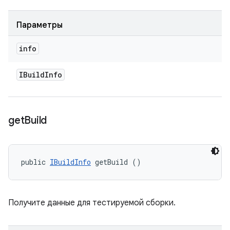
Параметры
info
IBuild
Info
get
Build
public 
IBuildInfo
 getBuild ()
Получите данные для тестируемой сборки.