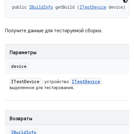
public 
IBuildInfo
 getBuild (
ITestDevice
 device)
Получите данные для тестируемой сборки.
Параметры
device
ITest
Device
ITest
Device
: устройство
выделенное для тестирования.
Возвраты
IBuild
Info