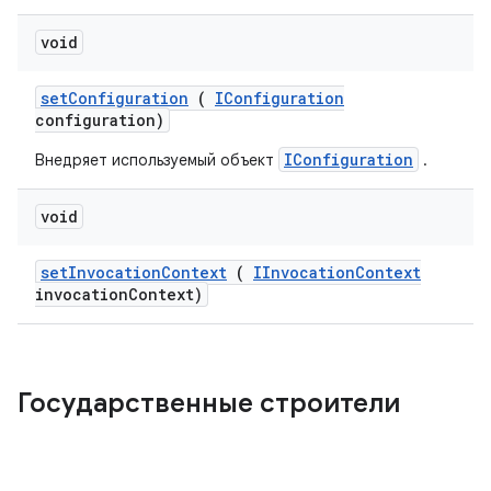
void
set
Configuration
(
IConfiguration
configuration)
IConfiguration
Внедряет используемый объект
.
void
set
Invocation
Context
(
IInvocation
Context
invocation
Context)
Государственные строители