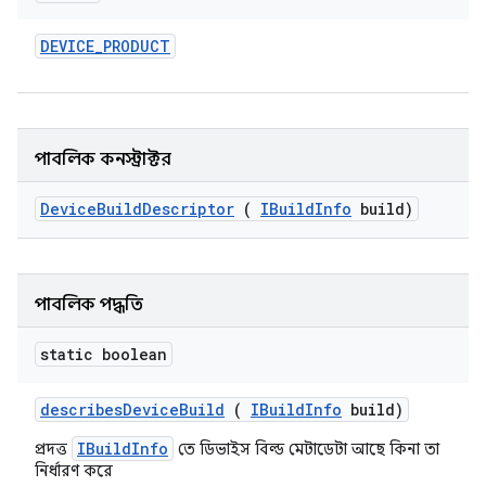
DEVICE
_
PRODUCT
পাবলিক কনস্ট্রাক্টর
Device
Build
Descriptor
(
IBuild
Info
build)
পাবলিক পদ্ধতি
static boolean
describes
Device
Build
(
IBuild
Info
build)
IBuildInfo
প্রদত্ত
তে ডিভাইস বিল্ড মেটাডেটা আছে কিনা তা
নির্ধারণ করে