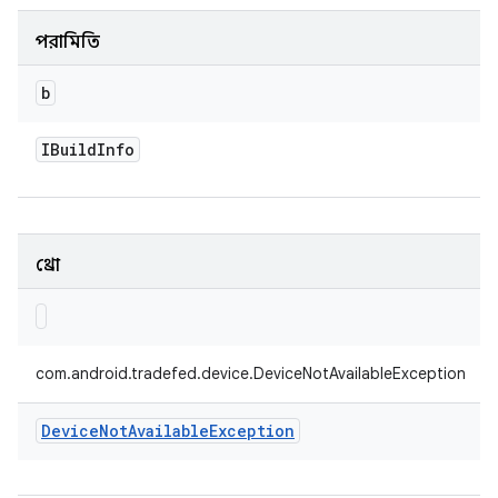
পরামিতি
b
IBuild
Info
থ্রো
com.android.tradefed.device.DeviceNotAvailableException
Device
Not
Available
Exception