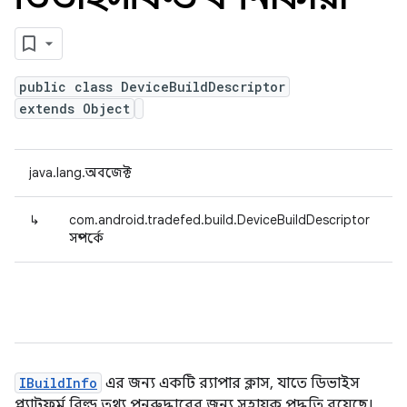
public class DeviceBuildDescriptor
extends Object
java.lang.অবজেক্ট
↳
com.android.tradefed.build.DeviceBuildDescriptor
সম্পর্কে
IBuildInfo
এর জন্য একটি র‍্যাপার ক্লাস, যাতে ডিভাইস
প্ল্যাটফর্ম বিল্ড তথ্য পুনরুদ্ধারের জন্য সহায়ক পদ্ধতি রয়েছে।