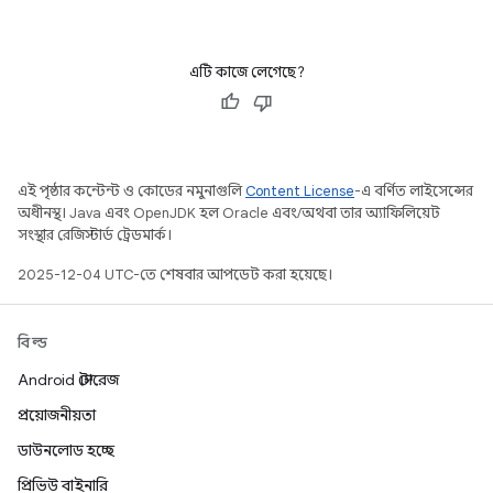
এটি কাজে লেগেছে?
এই পৃষ্ঠার কন্টেন্ট ও কোডের নমুনাগুলি
Content License
-এ বর্ণিত লাইসেন্সের
অধীনস্থ। Java এবং OpenJDK হল Oracle এবং/অথবা তার অ্যাফিলিয়েট
সংস্থার রেজিস্টার্ড ট্রেডমার্ক।
2025-12-04 UTC-তে শেষবার আপডেট করা হয়েছে।
বিল্ড
Android স্টোরেজ
প্রয়োজনীয়তা
ডাউনলোড হচ্ছে
প্রিভিউ বাইনারি