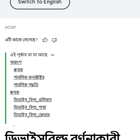
AOSP
এটি কাজে লেগেছে?
এই পৃষ্ঠায় যা যা আছে
সারাংশ
ধ্রুবক
পাবলিক কনস্ট্রাক্টর
পাবলিক পদ্ধতি
ধ্রুবক
ডিভাইস_বিল্ড_এলিয়াস
ডিভাইস_বিল্ড_শাখা
ডিভাইস_বিল্ড_ফ্লেভার
ডিভাইসবিল্ড বর্ণনাকারী