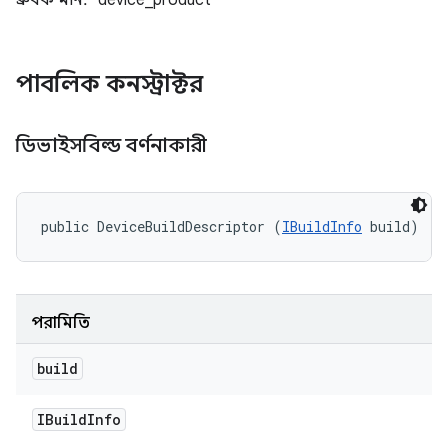
ধ্রুবক মান: "device_product"
পাবলিক কনস্ট্রাক্টর
ডিভাইসবিল্ড বর্ণনাকারী
public DeviceBuildDescriptor (
IBuildInfo
 build)
পরামিতি
build
IBuild
Info