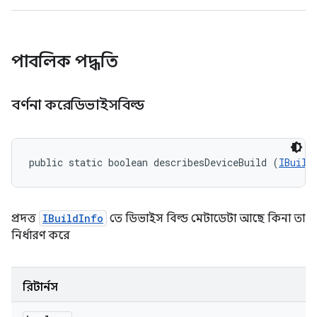
পাবলিক পদ্ধতি
বর্ণনা করেডিভাইসবিল্ড
public static boolean describesDeviceBuild (
IBuild
প্রদত্ত
IBuildInfo
তে ডিভাইস বিল্ড মেটাডেটা আছে কিনা তা
নির্ধারণ করে
রিটার্নস