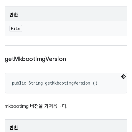
반환
File
get
Mkbootimg
Version
public String getMkbootimgVersion ()
mkbootimg 버전을 가져옵니다.
반환