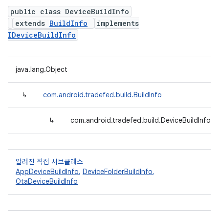
public class DeviceBuildInfo
extends
BuildInfo
implements
IDeviceBuildInfo
java.lang.Object
↳
com.android.tradefed.build.BuildInfo
↳
com.android.tradefed.build.DeviceBuildInfo
알려진 직접 서브클래스
AppDeviceBuildInfo
,
DeviceFolderBuildInfo
,
OtaDeviceBuildInfo