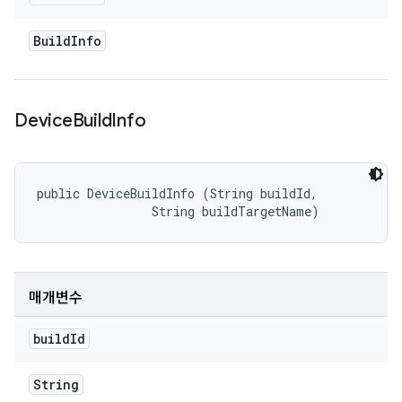
Build
Info
Device
Build
Info
public DeviceBuildInfo (String buildId, 

                String buildTargetName)
매개변수
build
Id
String