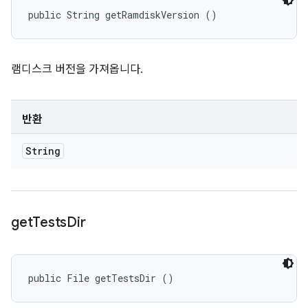
public String getRamdiskVersion ()
램디스크 버전을 가져옵니다.
반환
String
get
Tests
Dir
public File getTestsDir ()