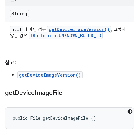
String
null
get
Device
Image
Version(
)
이 아닌 경우
, 그렇지
IBuild
Info
.
UNKNOWN
_
BUILD
_
ID
않은 경우
참고:
getDeviceImageVersion()
get
Device
Image
File
public File getDeviceImageFile ()