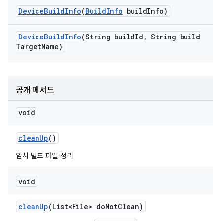
Device
Build
Info
(
Build
Info
build
Info)
Device
Build
Info
(String build
Id
,
String build
Target
Name)
공개 메서드
void
clean
Up
()
임시 빌드 파일 정리
void
clean
Up
(List<File> do
Not
Clean)