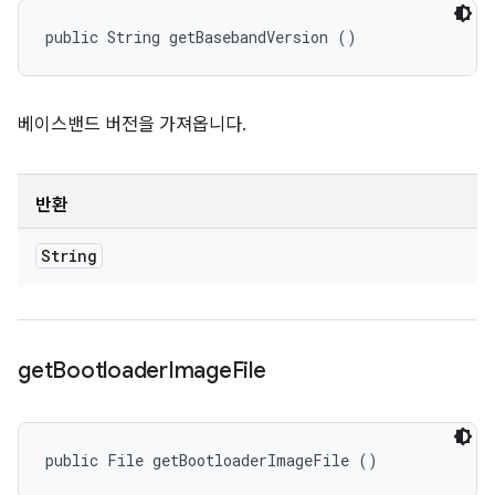
public String getBasebandVersion ()
베이스밴드 버전을 가져옵니다.
반환
String
get
Bootloader
Image
File
public File getBootloaderImageFile ()