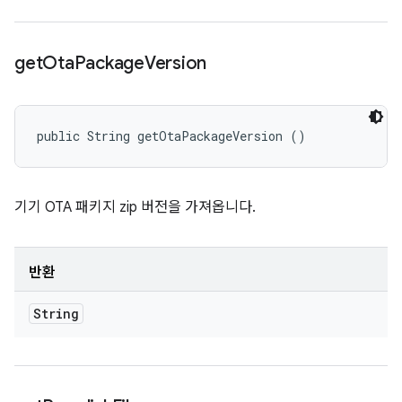
get
Ota
Package
Version
public String getOtaPackageVersion ()
기기 OTA 패키지 zip 버전을 가져옵니다.
반환
String