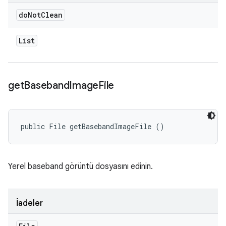
do
Not
Clean
List
get
Baseband
Image
File
public File getBasebandImageFile ()
Yerel baseband görüntü dosyasını edinin.
İadeler