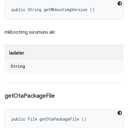
public String getMkbootimgVersion ()
mkbootimg sürümünü alır.
İadeler
String
get
Ota
Package
File
public File getOtaPackageFile ()