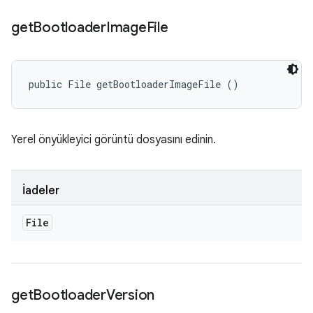
get
Bootloader
Image
File
public File getBootloaderImageFile ()
Yerel önyükleyici görüntü dosyasını edinin.
İadeler
File
get
Bootloader
Version