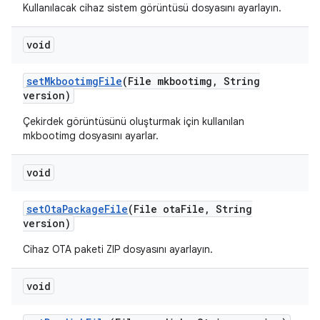
Kullanılacak cihaz sistem görüntüsü dosyasını ayarlayın.
void
set
Mkbootimg
File
(File mkbootimg
,
String
version)
Çekirdek görüntüsünü oluşturmak için kullanılan
mkbootimg dosyasını ayarlar.
void
set
Ota
Package
File
(File ota
File
,
String
version)
Cihaz OTA paketi ZIP dosyasını ayarlayın.
void