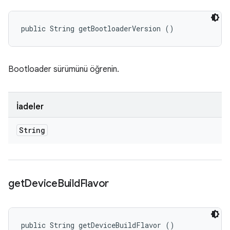
public String getBootloaderVersion ()
Bootloader sürümünü öğrenin.
İadeler
String
get
Device
Build
Flavor
public String getDeviceBuildFlavor ()