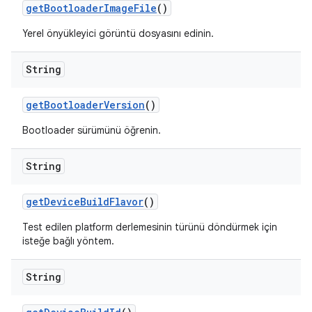
get
Bootloader
Image
File
()
Yerel önyükleyici görüntü dosyasını edinin.
String
get
Bootloader
Version
()
Bootloader sürümünü öğrenin.
String
get
Device
Build
Flavor
()
Test edilen platform derlemesinin türünü döndürmek için
isteğe bağlı yöntem.
String