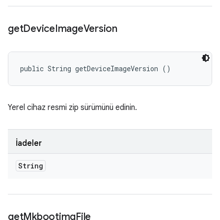
get
Device
Image
Version
public String getDeviceImageVersion ()
Yerel cihaz resmi zip sürümünü edinin.
İadeler
String
get
Mkbootimg
File