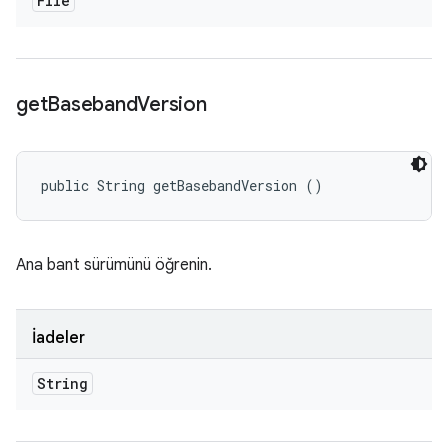
File
get
Baseband
Version
public String getBasebandVersion ()
Ana bant sürümünü öğrenin.
İadeler
String