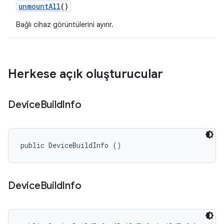
unmount
All
()
Bağlı cihaz görüntülerini ayırır.
Herkese açık oluşturucular
Device
Build
Info
public DeviceBuildInfo ()
Device
Build
Info