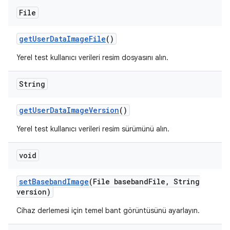
File
get
User
Data
Image
File
()
Yerel test kullanıcı verileri resim dosyasını alın.
String
get
User
Data
Image
Version
()
Yerel test kullanıcı verileri resim sürümünü alın.
void
set
Baseband
Image
(File baseband
File
,
String
version)
Cihaz derlemesi için temel bant görüntüsünü ayarlayın.