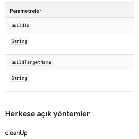
Parametreler
build
Id
String
build
Target
Name
String
Herkese açık yöntemler
clean
Up