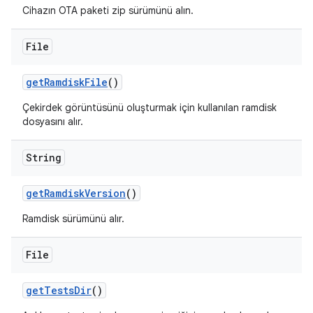
Cihazın OTA paketi zip sürümünü alın.
File
get
Ramdisk
File
()
Çekirdek görüntüsünü oluşturmak için kullanılan ramdisk
dosyasını alır.
String
get
Ramdisk
Version
()
Ramdisk sürümünü alır.
File
get
Tests
Dir
()