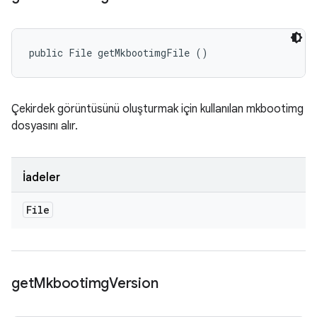
public File getMkbootimgFile ()
Çekirdek görüntüsünü oluşturmak için kullanılan mkbootimg
dosyasını alır.
İadeler
File
get
Mkbootimg
Version