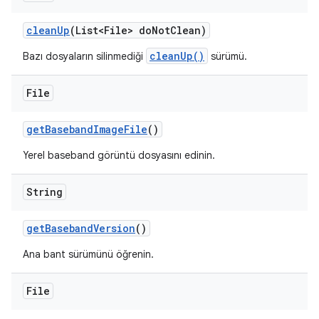
clean
Up
(List<File> do
Not
Clean)
cleanUp()
Bazı dosyaların silinmediği
sürümü.
File
get
Baseband
Image
File
()
Yerel baseband görüntü dosyasını edinin.
String
get
Baseband
Version
()
Ana bant sürümünü öğrenin.
File