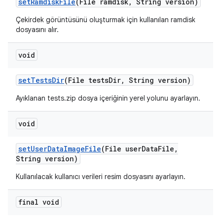
set
Ramdisk
File
(File ramdisk
,
String version)
Çekirdek görüntüsünü oluşturmak için kullanılan ramdisk
dosyasını alır.
void
set
Tests
Dir
(File tests
Dir
,
String version)
Ayıklanan tests.zip dosya içeriğinin yerel yolunu ayarlayın.
void
set
User
Data
Image
File
(File user
Data
File
,
String version)
Kullanılacak kullanıcı verileri resim dosyasını ayarlayın.
final void