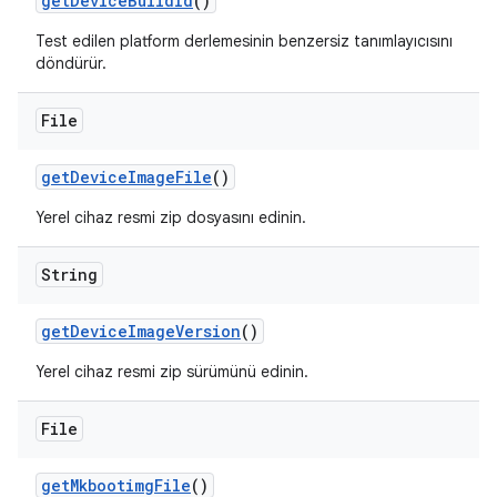
get
Device
Build
Id
()
Test edilen platform derlemesinin benzersiz tanımlayıcısını
döndürür.
File
get
Device
Image
File
()
Yerel cihaz resmi zip dosyasını edinin.
String
get
Device
Image
Version
()
Yerel cihaz resmi zip sürümünü edinin.
File
get
Mkbootimg
File
()