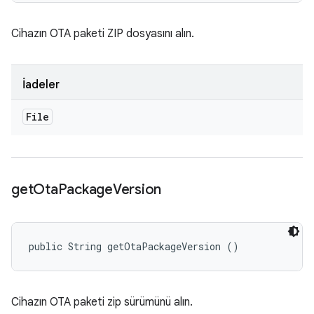
Cihazın OTA paketi ZIP dosyasını alın.
İadeler
File
get
Ota
Package
Version
public String getOtaPackageVersion ()
Cihazın OTA paketi zip sürümünü alın.