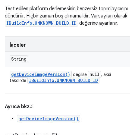
Test edilen platform derlemesinin benzersiz tanımlayıcısını
döndürür. Hiçbir zaman boş olmamalıdır. Varsayılan olarak
IBuildInfo.UNKNOWN_BUILD_ID
değerine ayarlanır.
İadeler
String
get
Device
Image
Version(
)
null
değilse
, aksi
IBuild
Info
.
UNKNOWN
_
BUILD
_
ID
takdirde
Ayrıca bkz.:
getDeviceImageVersion()