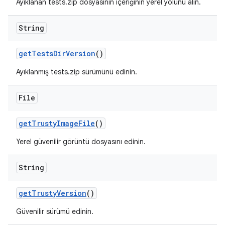
Ayıklanan tests.zip dosyasının içeriğinin yerel yolunu alın.
String
get
Tests
Dir
Version
()
Ayıklanmış tests.zip sürümünü edinin.
File
get
Trusty
Image
File
()
Yerel güvenilir görüntü dosyasını edinin.
String
get
Trusty
Version
()
Güvenilir sürümü edinin.