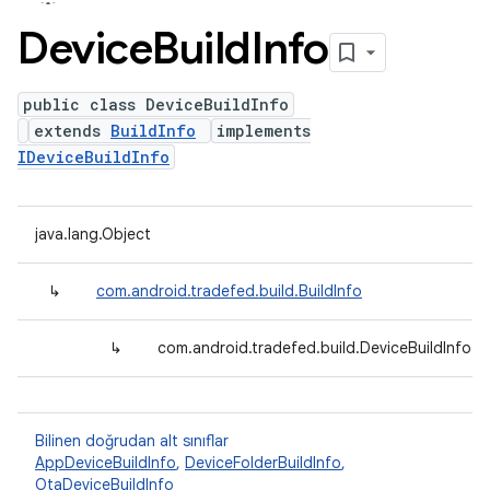
Device
Build
Info
public class DeviceBuildInfo
extends
BuildInfo
implements
IDeviceBuildInfo
java.lang.Object
↳
com.android.tradefed.build.BuildInfo
↳
com.android.tradefed.build.DeviceBuildInfo
Bilinen doğrudan alt sınıflar
AppDeviceBuildInfo
,
DeviceFolderBuildInfo
,
OtaDeviceBuildInfo