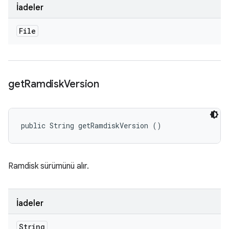
İadeler
File
get
Ramdisk
Version
public String getRamdiskVersion ()
Ramdisk sürümünü alır.
İadeler
String