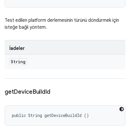
Test edilen platform derlemesinin türünü döndürmek için
isteğe bağlı yöntem.
İadeler
String
get
Device
Build
Id
public String getDeviceBuildId ()