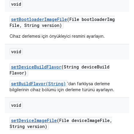
void
set
Bootloader
Image
File
(File bootloader
Img
File
,
String version)
Cihaz derlemesi için önyükleyici resmini ayarlayın.
void
set
Device
Build
Flavor
(String device
Build
Flavor)
setBuildFlavor(String)
'dan farklıysa derleme
bilgilerinin cihaz bölümü için derleme türünü ayarlayın.
void
set
Device
Image
File
(File device
Image
File
,
String version)