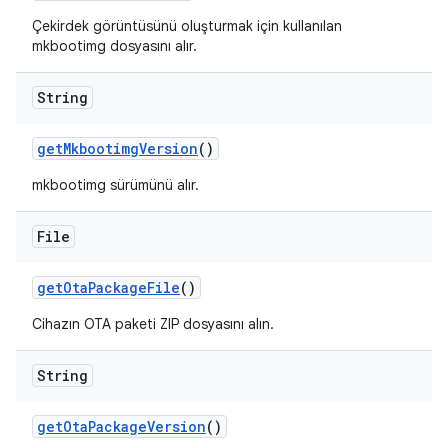
Çekirdek görüntüsünü oluşturmak için kullanılan
mkbootimg dosyasını alır.
String
get
Mkbootimg
Version
()
mkbootimg sürümünü alır.
File
get
Ota
Package
File
()
Cihazın OTA paketi ZIP dosyasını alın.
String
get
Ota
Package
Version
()