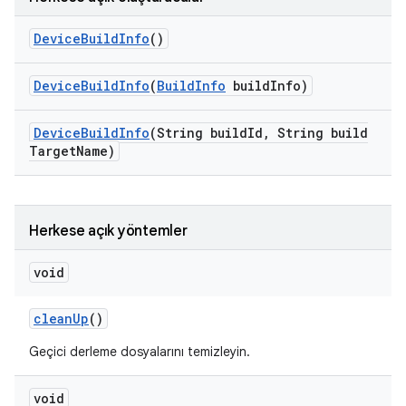
Device
Build
Info
()
Device
Build
Info
(
Build
Info
build
Info)
Device
Build
Info
(String build
Id
,
String build
Target
Name)
Herkese açık yöntemler
void
clean
Up
()
Geçici derleme dosyalarını temizleyin.
void