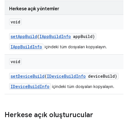
Herkese açık yöntemler
void
set
App
Build
(
IApp
Build
Info
app
Build)
IAppBuildInfo
içindeki tüm dosyaları kopyalayın.
void
set
Device
Build
(
IDevice
Build
Info
device
Build)
IDeviceBuildInfo
içindeki tüm dosyaları kopyalayın.
Herkese açık oluşturucular