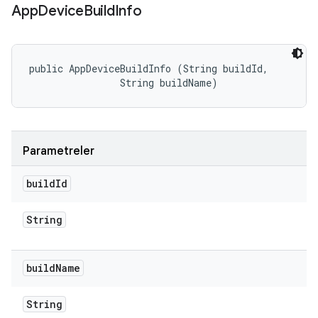
App
Device
Build
Info
public AppDeviceBuildInfo (String buildId, 

                String buildName)
Parametreler
build
Id
String
build
Name
String