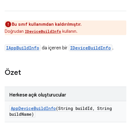
Bu sınıf kullanımdan kaldırılmıştır.
Doğrudan
kullanın.
IDeviceBuildInfo
IAppBuildInfo
da içeren bir
IDeviceBuildInfo
.
Özet
Herkese açık oluşturucular
App
Device
Build
Info
(String build
Id
,
String
build
Name)