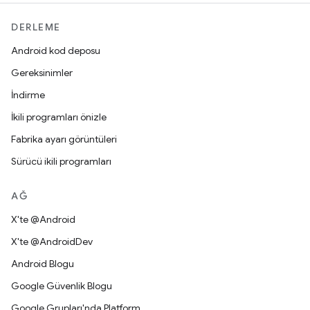
DERLEME
Android kod deposu
Gereksinimler
İndirme
İkili programları önizle
Fabrika ayarı görüntüleri
Sürücü ikili programları
AĞ
X'te @Android
X'te @AndroidDev
Android Blogu
Google Güvenlik Blogu
Google Grupları'nda Platform