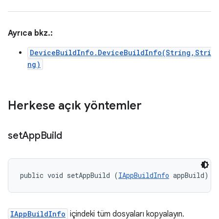
Ayrıca bkz.:
DeviceBuildInfo.DeviceBuildInfo(String,Stri
ng)
Herkese açık yöntemler
set
App
Build
public void setAppBuild (
IAppBuildInfo
 appBuild)
IAppBuildInfo
içindeki tüm dosyaları kopyalayın.