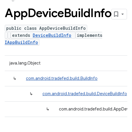
App
Device
Build
Info
public class AppDeviceBuildInfo
extends
DeviceBuildInfo
implements
IAppBuildInfo
java.lang.Object
↳
com.android.tradefed.build.BuildInfo
↳
com.android.tradefed.build.DeviceBuildInfo
↳
com.android.tradefed.build.AppDevic