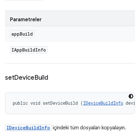
Parametreler
app
Build
IApp
Build
Info
set
Device
Build
public void setDeviceBuild (
IDeviceBuildInfo
 devic
IDeviceBuildInfo
içindeki tüm dosyaları kopyalayın.