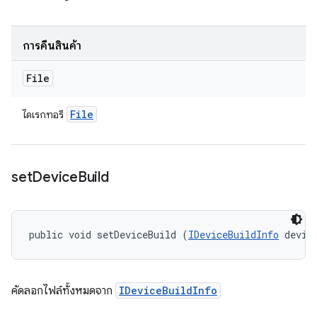
การคืนสินค้า
File
File
ไดเรกทอรี
set
Device
Build
public void setDeviceBuild (
IDeviceBuildInfo
 devic
คัดลอกไฟล์ทั้งหมดจาก
IDeviceBuildInfo