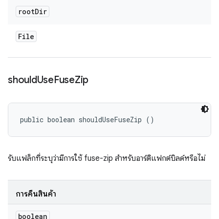
root
Dir
File
should
Use
Fuse
Zip
public boolean shouldUseFuseZip ()
รับแฟล็กที่ระบุว่ามีการใช้ fuse-zip สำหรับอาร์ติแฟกต์บิลด์หรือไม่
การคืนสินค้า
boolean