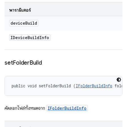
พารามิเตอร์
device
Build
IDevice
Build
Info
set
Folder
Build
public void setFolderBuild (
IFolderBuildInfo
 folde
คัดลอกไฟล์ทั้งหมดจาก
IFolderBuildInfo