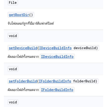
File
get
Root
Dir
()
รับโฟลเดอร์รูทที่มีอาร์ติแฟกต์บิลด์
void
set
Device
Build
(
IDevice
Build
Info
device
Build)
IDeviceBuildInfo
คัดลอกไฟล์ทั้งหมดจาก
void
set
Folder
Build
(
IFolder
Build
Info
folder
Build)
IFolderBuildInfo
คัดลอกไฟล์ทั้งหมดจาก
void