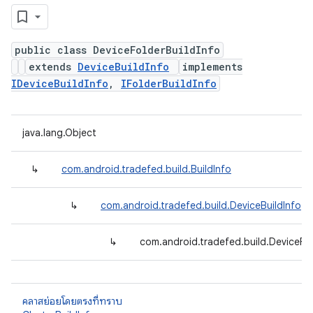
public class DeviceFolderBuildInfo
extends
DeviceBuildInfo
implements
IDeviceBuildInfo
,
IFolderBuildInfo
java.lang.Object
↳
com.android.tradefed.build.BuildInfo
↳
com.android.tradefed.build.DeviceBuildInfo
↳
com.android.tradefed.build.DeviceFol
คลาสย่อยโดยตรงที่ทราบ