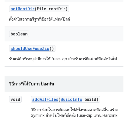
set
Root
Dir
(File root
Dir)
ตั้งค่าไดเรกทอรีรูทที่มีอาร์ติแฟกต์บิลด์
boolean
should
Use
Fuse
Zip
()
รับแฟล็กที่ระบุว่ามีการใช้ fuse-zip สำหรับอาร์ติแฟกต์บิลด์หรือไม่
วิธีการที่ได้รับการป้องกัน
void
add
All
Files
(
Build
Info
build)
วิธีการช่วยในการคัดลอกไฟล์ทั้งหมดจากบิลด์อื่น สร้าง
Symlink สำหรับไฟล์ที่ติดตั้ง fuse-zip แทน Hardlink