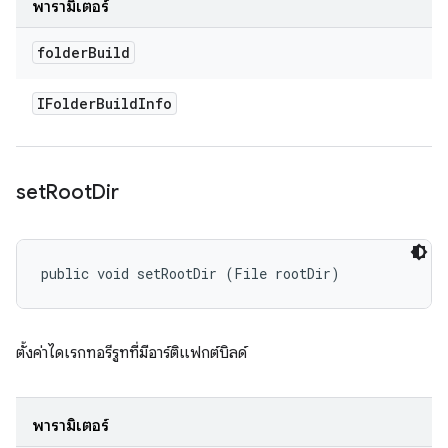
พารามิเตอร์
folder
Build
IFolder
Build
Info
set
Root
Dir
public void setRootDir (File rootDir)
ตั้งค่าไดเรกทอรีรูทที่มีอาร์ติแฟกต์บิลด์
พารามิเตอร์