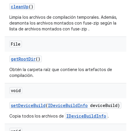
clean
Up
()
Limpia los archivos de compilación temporales. Además,
desmonta los archivos montados con fuse-zip según la
lista de archivos montados con fuse-zip .
File
get
Root
Dir
()
Obtén la carpeta raíz que contiene los artefactos de
compilación.
void
set
Device
Build
(
IDevice
Build
Info
device
Build)
IDeviceBuildInfo
Copia todos los archivos de
.