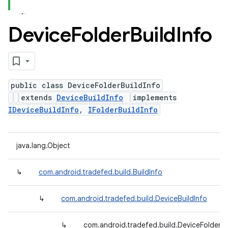
Device
Folder
Build
Info
public class DeviceFolderBuildInfo
extends
DeviceBuildInfo
implements
IDeviceBuildInfo
,
IFolderBuildInfo
java.lang.Object
↳
com.android.tradefed.build.BuildInfo
↳
com.android.tradefed.build.DeviceBuildInfo
↳
com.android.tradefed.build.DeviceFolderBu