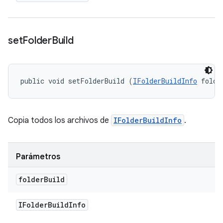
set
Folder
Build
public void setFolderBuild (
IFolderBuildInfo
 folde
Copia todos los archivos de
IFolderBuildInfo
.
Parámetros
folder
Build
IFolder
Build
Info