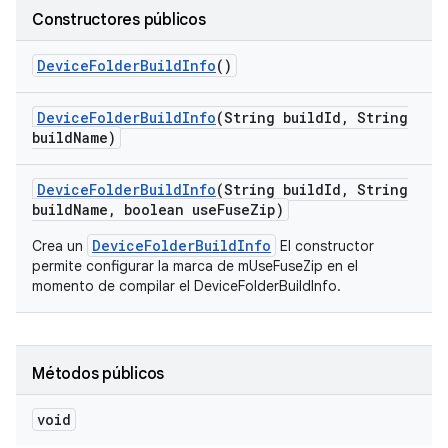
Constructores públicos
Device
Folder
Build
Info
()
Device
Folder
Build
Info
(String build
Id
,
String
build
Name)
Device
Folder
Build
Info
(String build
Id
,
String
build
Name
,
boolean use
Fuse
Zip)
DeviceFolderBuildInfo
Crea un
El constructor
permite configurar la marca de mUseFuseZip en el
momento de compilar el DeviceFolderBuildInfo.
Métodos públicos
void