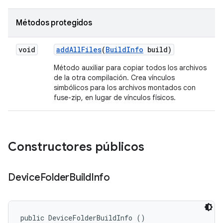
Métodos protegidos
void
add
All
Files
(
Build
Info
build)
Método auxiliar para copiar todos los archivos
de la otra compilación. Crea vínculos
simbólicos para los archivos montados con
fuse-zip, en lugar de vínculos físicos.
Constructores públicos
Device
Folder
Build
Info
public DeviceFolderBuildInfo ()