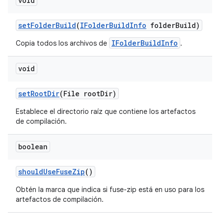
void
set
Folder
Build
(
IFolder
Build
Info
folder
Build)
IFolderBuildInfo
Copia todos los archivos de
.
void
set
Root
Dir
(File root
Dir)
Establece el directorio raíz que contiene los artefactos
de compilación.
boolean
should
Use
Fuse
Zip
()
Obtén la marca que indica si fuse-zip está en uso para los
artefactos de compilación.