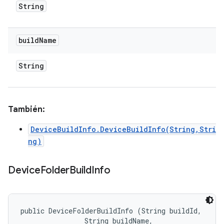
String
build
Name
String
También:
DeviceBuildInfo.DeviceBuildInfo(String,Stri
ng)
Device
Folder
Build
Info
public DeviceFolderBuildInfo (String buildId, 

                String buildName, 
