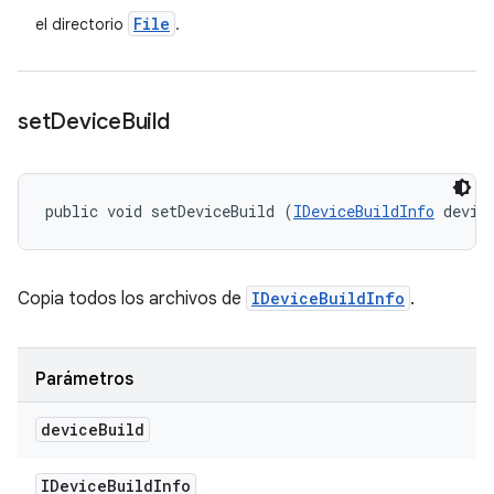
File
el directorio
.
set
Device
Build
public void setDeviceBuild (
IDeviceBuildInfo
 devic
Copia todos los archivos de
IDeviceBuildInfo
.
Parámetros
device
Build
IDevice
Build
Info