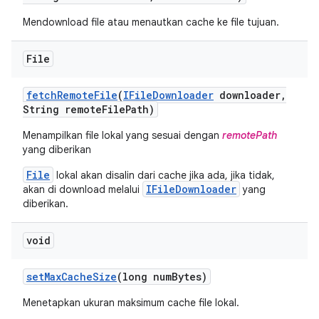
Mendownload file atau menautkan cache ke file tujuan.
File
fetch
Remote
File
(
IFile
Downloader
downloader
,
String remote
File
Path)
Menampilkan file lokal yang sesuai dengan
remotePath
yang diberikan
File
lokal akan disalin dari cache jika ada, jika tidak,
IFileDownloader
akan di download melalui
yang
diberikan.
void
set
Max
Cache
Size
(long num
Bytes)
Menetapkan ukuran maksimum cache file lokal.