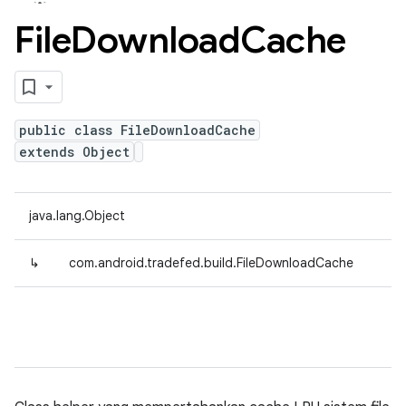
File
Download
Cache
public class FileDownloadCache
extends Object
java.lang.Object
↳
com.android.tradefed.build.FileDownloadCache