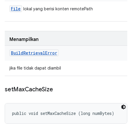
File
lokal yang berisi konten remotePath
Menampilkan
Build
Retrieval
Error
jika file tidak dapat diambil
set
Max
Cache
Size
public void setMaxCacheSize (long numBytes)