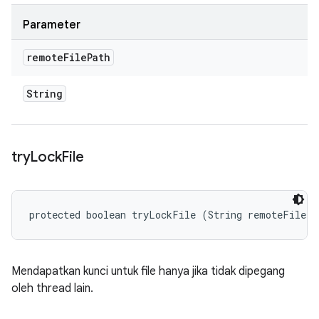
Parameter
remote
File
Path
String
try
Lock
File
protected boolean tryLockFile (String remoteFilePa
Mendapatkan kunci untuk file hanya jika tidak dipegang
oleh thread lain.