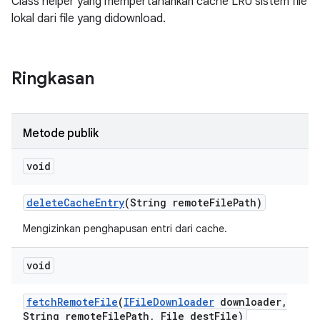
Class helper yang mempertahankan cache LRU sistem file
lokal dari file yang didownload.
Ringkasan
Metode publik
void
delete
Cache
Entry
(String remote
File
Path)
Mengizinkan penghapusan entri dari cache.
void
fetch
Remote
File
(
IFile
Downloader
downloader
,
String remote
File
Path
,
File dest
File)