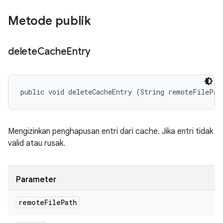
Metode publik
delete
Cache
Entry
public void deleteCacheEntry (String remoteFilePat
Mengizinkan penghapusan entri dari cache. Jika entri tidak
valid atau rusak.
Parameter
remote
File
Path