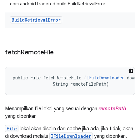
com.android.tradefed.build.BuildRetrievalError
Build
Retrieval
Error
fetch
Remote
File
public File fetchRemoteFile (
IFileDownloader
 downl
                String remoteFilePath)
Menampilkan file lokal yang sesuai dengan
remotePath
yang diberikan
File
lokal akan disalin dari cache jika ada, jika tidak, akan
di download melalui
IFileDownloader
yang diberikan.