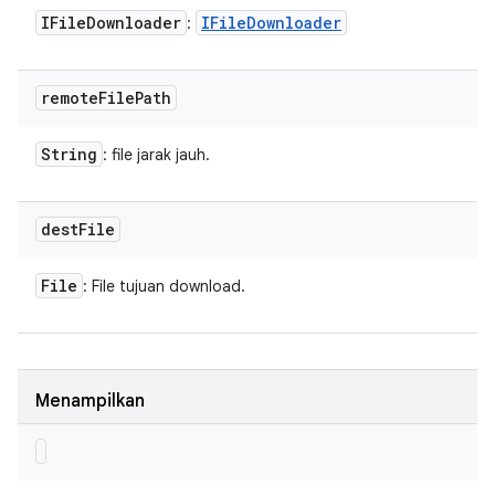
IFile
Downloader
IFile
Downloader
:
remote
File
Path
String
: file jarak jauh.
dest
File
File
: File tujuan download.
Menampilkan