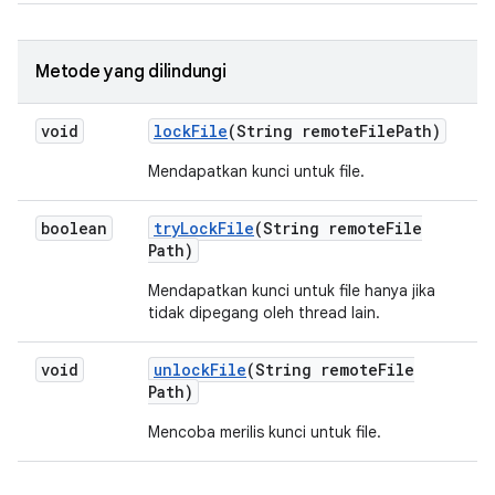
Metode yang dilindungi
void
lock
File
(String remote
File
Path)
Mendapatkan kunci untuk file.
boolean
try
Lock
File
(String remote
File
Path)
Mendapatkan kunci untuk file hanya jika
tidak dipegang oleh thread lain.
void
unlock
File
(String remote
File
Path)
Mencoba merilis kunci untuk file.