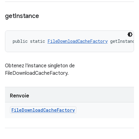
get
Instance
public static 
FileDownloadCacheFactory
 getInstance
Obtenez l'instance singleton de
FileDownloadCacheFactory.
Renvoie
File
Download
Cache
Factory