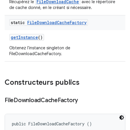
FileDownloadCache
Récupérez le
avec le répertoire
de cache donné, en le créant si nécessaire.
static
File
Download
Cache
Factory
get
Instance
()
Obtenez l'instance singleton de
FileDownloadCacheFactory.
Constructeurs publics
File
Download
Cache
Factory
public FileDownloadCacheFactory ()