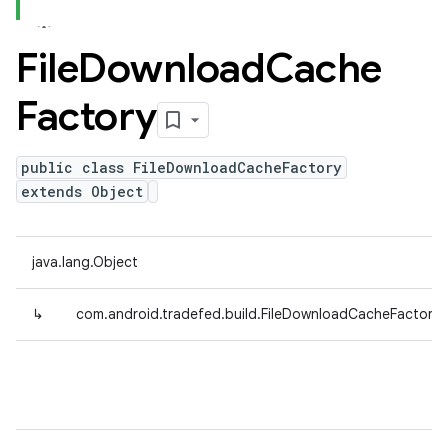
File
Download
Cache
Factory
public class FileDownloadCacheFactory
extends Object
java.lang.Object
↳
com.android.tradefed.build.FileDownloadCacheFactory