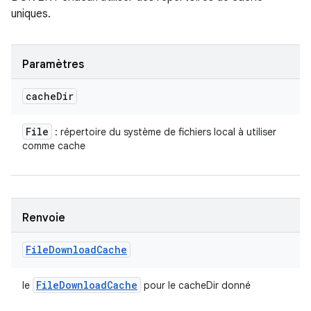
uniques.
Paramètres
cache
Dir
File
: répertoire du système de fichiers local à utiliser
comme cache
Renvoie
File
Download
Cache
File
Download
Cache
le
pour le cacheDir donné