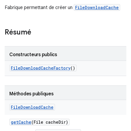
Fabrique permettant de créer un
FileDownloadCache
Résumé
Constructeurs publics
File
Download
Cache
Factory
()
Méthodes publiques
File
Download
Cache
get
Cache
(File cache
Dir)