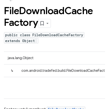
File
Download
Cache
Factory
public class FileDownloadCacheFactory
extends Object
java.lang.Object
↳
com.android.tradefed.build.FileDownloadCacheFactor