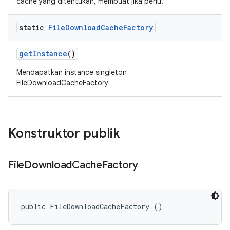
cache yang ditentukan, membuat jika perlu.
static
File
Download
Cache
Factory
get
Instance
()
Mendapatkan instance singleton
FileDownloadCacheFactory
Konstruktor publik
File
Download
Cache
Factory
public FileDownloadCacheFactory ()