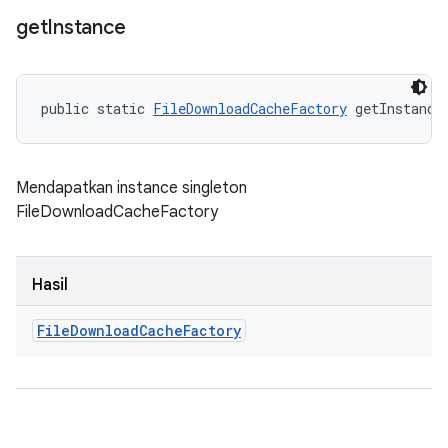
get
Instance
public static 
FileDownloadCacheFactory
 getInstance
Mendapatkan instance singleton
FileDownloadCacheFactory
Hasil
File
Download
Cache
Factory