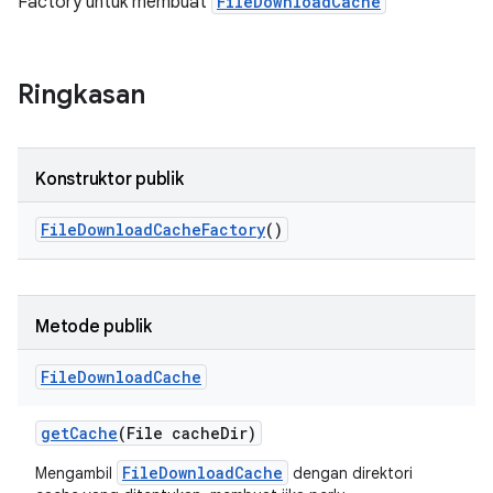
Factory untuk membuat
FileDownloadCache
Ringkasan
Konstruktor publik
File
Download
Cache
Factory
()
Metode publik
File
Download
Cache
get
Cache
(File cache
Dir)
FileDownloadCache
Mengambil
dengan direktori