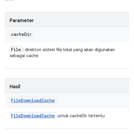
Parameter
cache
Dir
File
: direktori sistem file lokal yang akan digunakan
sebagai cache
Hasil
File
Download
Cache
File
Download
Cache
untuk cacheDir tertentu