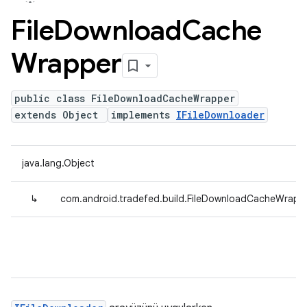
File
Download
Cache
Wrapper
public class FileDownloadCacheWrapper
extends Object
implements
IFileDownloader
java.lang.Object
↳
com.android.tradefed.build.FileDownloadCacheWrapp