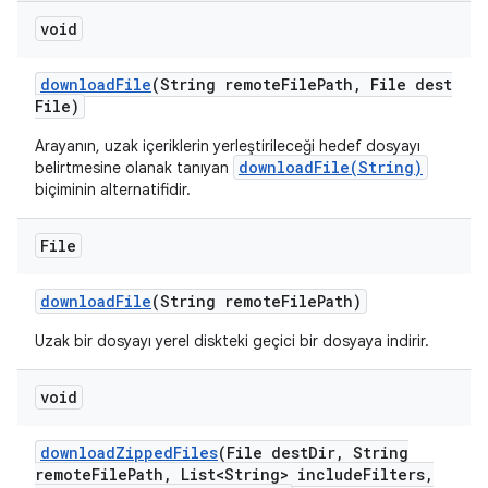
void
download
File
(String remote
File
Path
,
File dest
File)
Arayanın, uzak içeriklerin yerleştirileceği hedef dosyayı
downloadFile(String)
belirtmesine olanak tanıyan
biçiminin alternatifidir.
File
download
File
(String remote
File
Path)
Uzak bir dosyayı yerel diskteki geçici bir dosyaya indirir.
void
download
Zipped
Files
(File dest
Dir
,
String
remote
File
Path
,
List<String> include
Filters
,