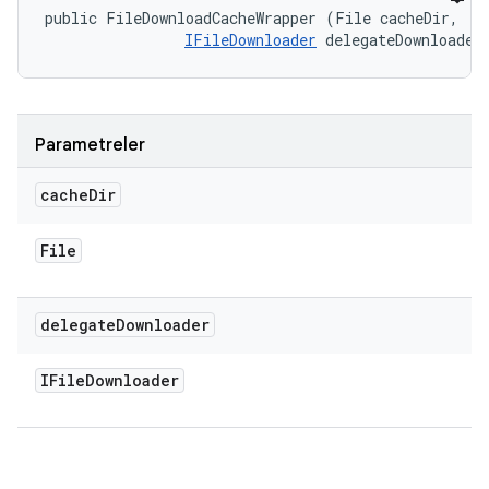
public FileDownloadCacheWrapper (File cacheDir, 

IFileDownloader
 delegateDownloader
Parametreler
cache
Dir
File
delegate
Downloader
IFile
Downloader