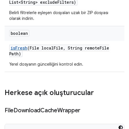
List<String> exclude
Filters)
Belirli filtrelerle eşleşen dosyaları uzak bir ZIP dosyası
olarak indirin.
boolean
is
Fresh
(File local
File
,
String remote
File
Path)
Yerel dosyanın güncelliğini kontrol edin.
Herkese açık oluşturucular
File
Download
Cache
Wrapper