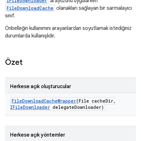
IFileDownloader
arayüzünü uygularken
FileDownloadCache
olanakları sağlayan bir sarmalayıcı
sınıf.
Önbelleğin kullanımını arayanlardan soyutlamak istediğiniz
durumlarda kullanışlıdır.
Özet
Herkese açık oluşturucular
File
Download
Cache
Wrapper
(File cache
Dir
,
IFile
Downloader
delegate
Downloader)
Herkese açık yöntemler