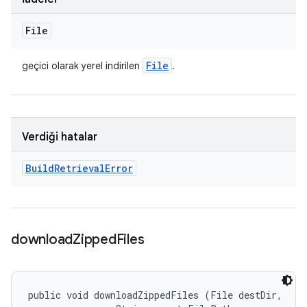
File
File
geçici olarak yerel indirilen
.
Verdiği hatalar
Build
Retrieval
Error
download
Zipped
Files
public void downloadZippedFiles (File destDir, 
