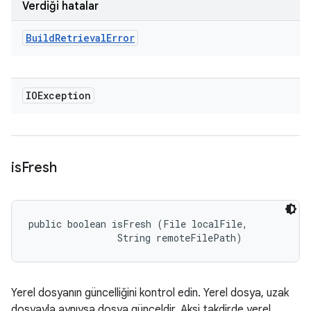
Verdiği hatalar
Build
Retrieval
Error
IOException
is
Fresh
public boolean isFresh (File localFile, 

                String remoteFilePath)
Yerel dosyanın güncelliğini kontrol edin. Yerel dosya, uzak
dosyayla aynıysa dosya günceldir. Aksi takdirde yerel