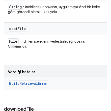
String
: İndirilecek dosyanın, uygulamaya özel bir köke
göre göreceli olarak uzak yolu.
dest
File
File
: İndirilen içeriklerin yerleştirileceği dosya.
Olmamalıdır.
Verdiği hatalar
Build
Retrieval
Error
download
File