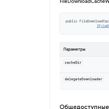
File
Download
Cache
W
public FileDownloadCac
IFileD
Параметры
cache
Dir
delegate
Downloader
Общедоступные