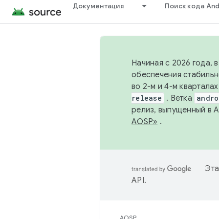
Документация
Поиск кода And
Начиная с 2026 года, 
обеспечения стабильн
во 2-м и 4-м квартала
release
. Ветка
andro
релиз, выпущенный в 
AOSP»
.
Эта
API
.
AOSP