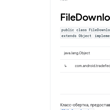
File
Downlo
public class FileDownl
extends Object
implem
java.lang.Object
↳
com.android.tradefe
Класс-обертка, предост