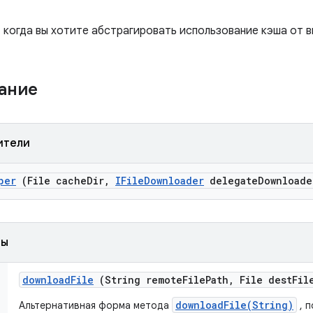
х, когда вы хотите абстрагировать использование кэша от
жание
ители
per
(File cache
Dir
,
IFile
Downloader
delegate
Downloade
ды
download
File
(String remote
File
Path
,
File dest
Fil
downloadFile(String)
Альтернативная форма метода
, 