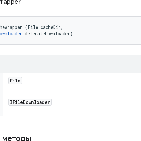
rapper
heWrapper (File cacheDir, 

ownloader
 delegateDownloader)
File
IFile
Downloader
 методы