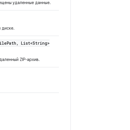
ещены удаленные данные.
 диске.
ile
Path
,
List<String>
даленный ZIP-архив.