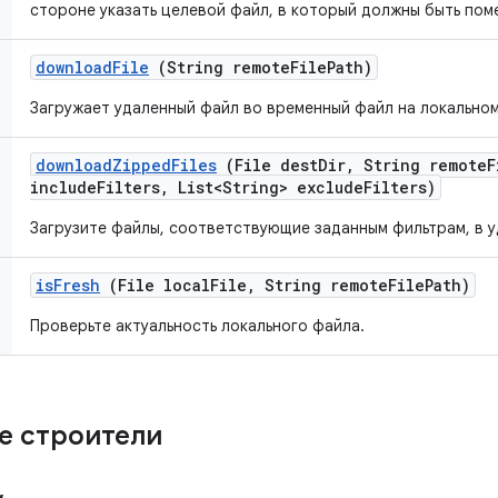
стороне указать целевой файл, в который должны быть пом
download
File
(String remote
File
Path)
Загружает удаленный файл во временный файл на локальном
download
Zipped
Files
(File dest
Dir
,
String remote
F
include
Filters
,
List<String> exclude
Filters)
Загрузите файлы, соответствующие заданным фильтрам, в у
is
Fresh
(File local
File
,
String remote
File
Path)
Проверьте актуальность локального файла.
е строители