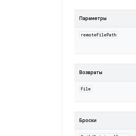
Параметры
remote
File
Path
Возвраты
File
Броски