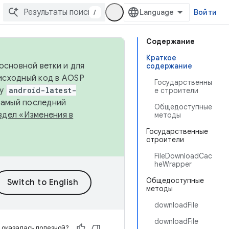
/
Войти
Содержание
Краткое
основной ветки и для
содержание
исходный код в AOSP
Государственны
ку
android-latest-
е строители
 самый последний
Общедоступные
здел «Изменения в
методы
Государственные
строители
FileDownloadCac
heWrapper
Общедоступные
методы
downloadFile
downloadFile
 оказалась полезной?