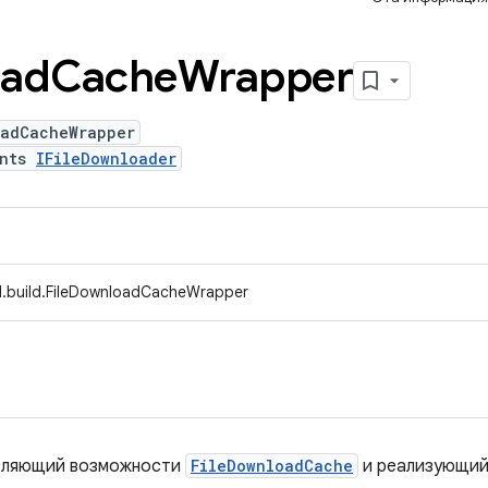
ad
Cache
Wrapper
oadCacheWrapper
ents
IFileDownloader
d.build.FileDownloadCacheWrapper
авляющий возможности
FileDownloadCache
и реализующий