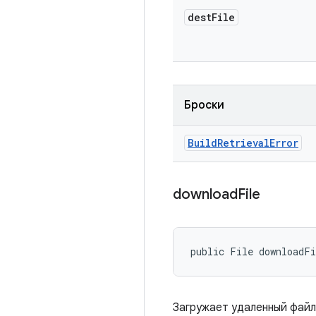
dest
File
Броски
Build
Retrieval
Error
download
File
public File downloadF
Загружает удаленный файл