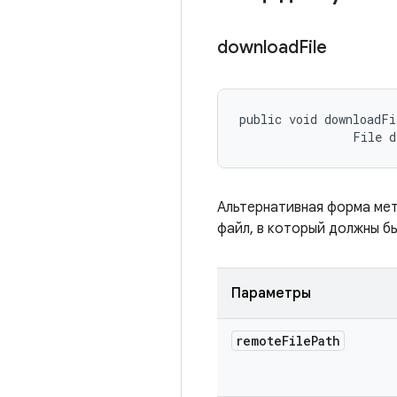
download
File
public void downloadFi
                File 
Альтернативная форма ме
файл, в который должны б
Параметры
remote
File
Path