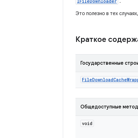
IFileDownloader
.
Это полезно в тех случая
Краткое содер
Государственные стро
File
Download
Cache
Wrap
Общедоступные мето
void