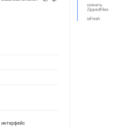
скачать
ZippedFiles
isFresh
 интерфейс