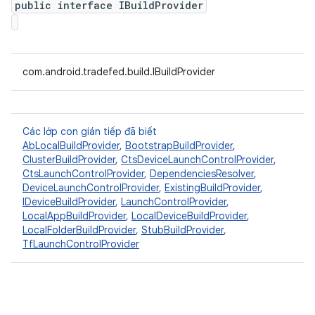
public interface IBuildProvider
com.android.tradefed.build.IBuildProvider
Các lớp con gián tiếp đã biết
AbLocalBuildProvider
,
BootstrapBuildProvider
,
ClusterBuildProvider
,
CtsDeviceLaunchControlProvider
,
CtsLaunchControlProvider
,
DependenciesResolver
,
DeviceLaunchControlProvider
,
ExistingBuildProvider
,
IDeviceBuildProvider
,
LaunchControlProvider
,
LocalAppBuildProvider
,
LocalDeviceBuildProvider
,
LocalFolderBuildProvider
,
StubBuildProvider
,
TfLaunchControlProvider