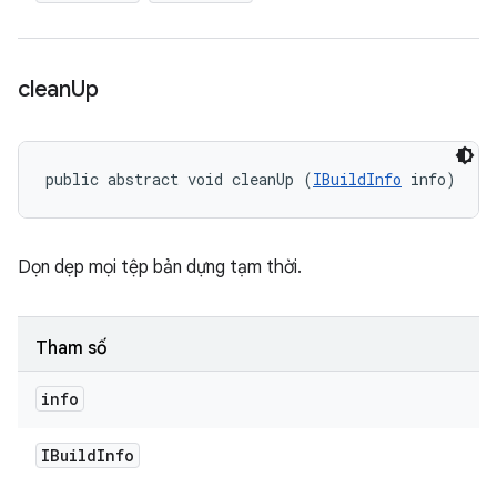
clean
Up
public abstract void cleanUp (
IBuildInfo
 info)
Dọn dẹp mọi tệp bản dựng tạm thời.
Tham số
info
IBuild
Info