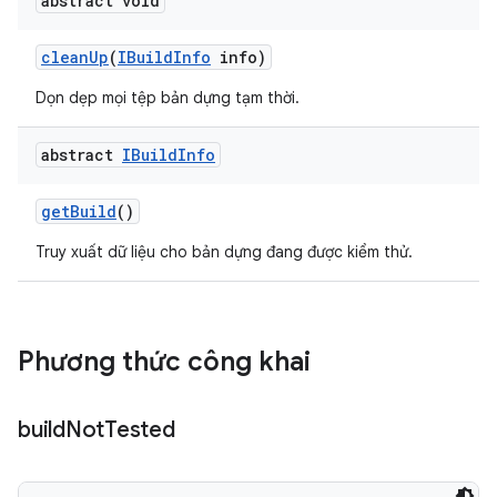
abstract void
clean
Up
(
IBuild
Info
info)
Dọn dẹp mọi tệp bản dựng tạm thời.
abstract
IBuild
Info
get
Build
()
Truy xuất dữ liệu cho bản dựng đang được kiểm thử.
Phương thức công khai
build
Not
Tested