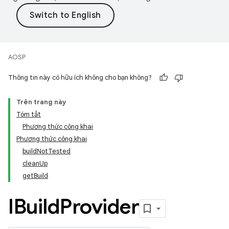
AOSP
Thông tin này có hữu ích không cho bạn không?
Trên trang này
Tóm tắt
Phương thức công khai
Phương thức công khai
buildNotTested
cleanUp
getBuild
IBuild
Provider