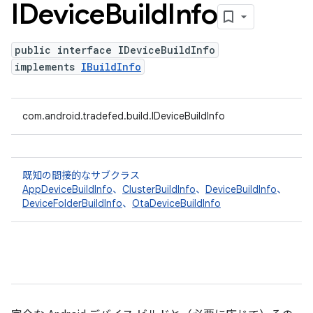
IDevice
Build
Info
public interface IDeviceBuildInfo
implements
IBuildInfo
com.android.tradefed.build.IDeviceBuildInfo
既知の間接的なサブクラス
AppDeviceBuildInfo
、
ClusterBuildInfo
、
DeviceBuildInfo
、
DeviceFolderBuildInfo
、
OtaDeviceBuildInfo