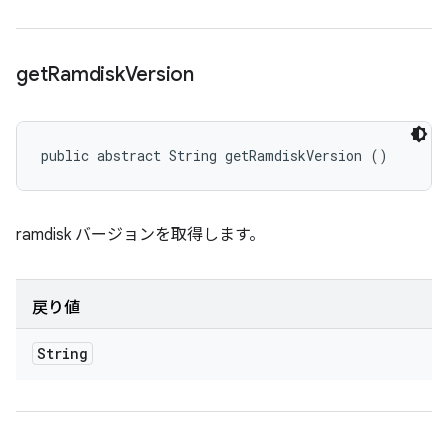
get
Ramdisk
Version
public abstract String getRamdiskVersion ()
ramdisk バージョンを取得します。
戻り値
String