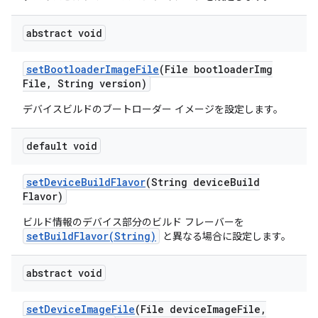
abstract void
set
Bootloader
Image
File
(File bootloader
Img
File
,
String version)
デバイスビルドのブートローダー イメージを設定します。
default void
set
Device
Build
Flavor
(String device
Build
Flavor)
ビルド情報のデバイス部分のビルド フレーバーを
setBuildFlavor(String)
と異なる場合に設定します。
abstract void
set
Device
Image
File
(File device
Image
File
,