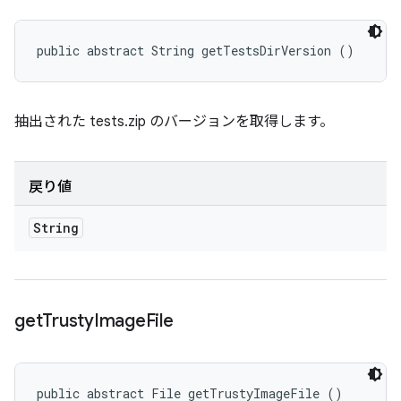
public abstract String getTestsDirVersion ()
抽出された tests.zip のバージョンを取得します。
戻り値
String
get
Trusty
Image
File
public abstract File getTrustyImageFile ()