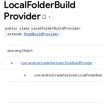
Local
Folder
Build
Provider
public class LocalFolderBuildProvider
extends
StubBuildProvider
java.lang.Object
↳
com.android.tradefed.build.StubBuildProvider
↳
com.android.tradefed.build.LocalFolderBuildP