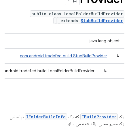
public class LocalFolderBuildProvider
extends
StubBuildProvider
java.lang.object
com.android.tradefed.build.StubBuildProvider
↳
m.android.tradefed.build.LocalFolderBuildProvider
↳
یک
IBuildProvider
که یک
IFolderBuildInfo
بر اساس
یک مسیر محلی ارائه شده می سازد