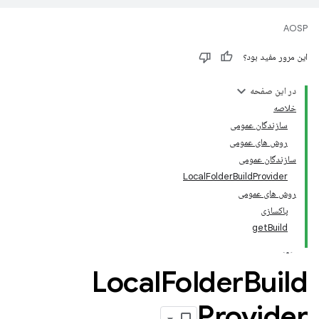
AOSP
این مرور مفید بود؟
در این صفحه
خلاصه
سازندگان عمومی
روش های عمومی
سازندگان عمومی
LocalFolderBuildProvider
روش های عمومی
پاکسازی
getBuild
Local
Folder
Build
Provider