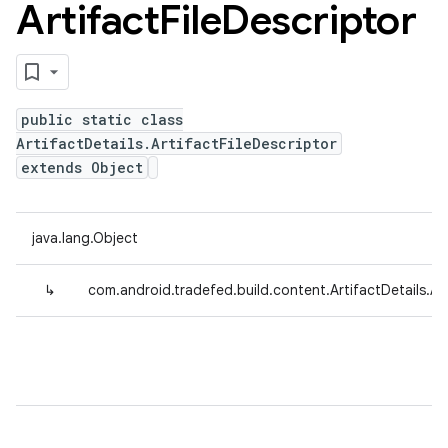
Artifact
File
Descriptor
public static class
ArtifactDetails.ArtifactFileDescriptor
extends Object
java.lang.Object
↳
com.android.tradefed.build.content.ArtifactDetails.Art