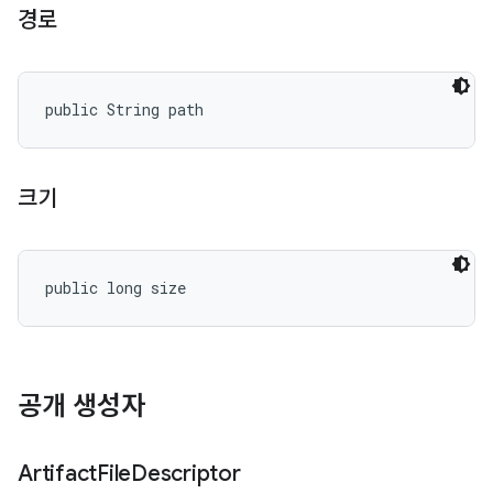
경로
public String path
크기
public long size
공개 생성자
Artifact
File
Descriptor