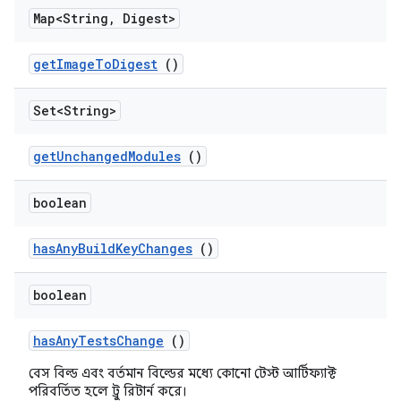
Map<String
,
Digest>
get
Image
To
Digest
()
Set<String>
get
Unchanged
Modules
()
boolean
has
Any
Build
Key
Changes
()
boolean
has
Any
Tests
Change
()
বেস বিল্ড এবং বর্তমান বিল্ডের মধ্যে কোনো টেস্ট আর্টিফ্যাক্ট
পরিবর্তিত হলে ট্রু রিটার্ন করে।