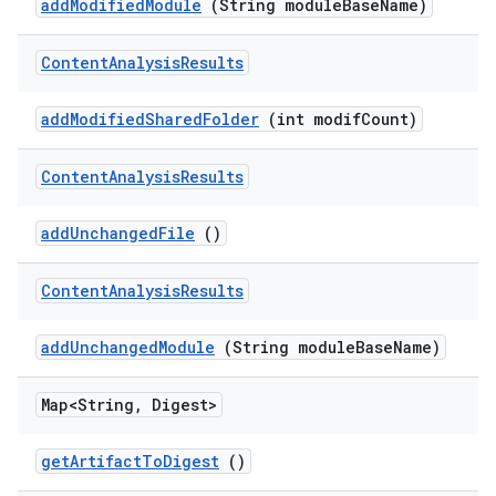
add
Modified
Module
(String module
Base
Name)
Content
Analysis
Results
add
Modified
Shared
Folder
(int modif
Count)
Content
Analysis
Results
add
Unchanged
File
()
Content
Analysis
Results
add
Unchanged
Module
(String module
Base
Name)
Map<String
,
Digest>
get
Artifact
To
Digest
()