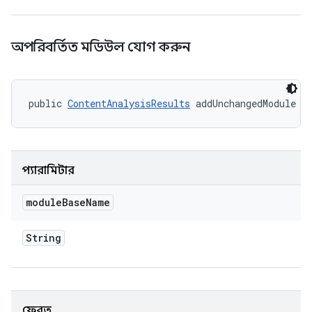
অপরিবর্তিত মডিউল যোগ করুন
public 
ContentAnalysisResults
 addUnchangedModule (
প্যারামিটার
module
Base
Name
String
ফেরত