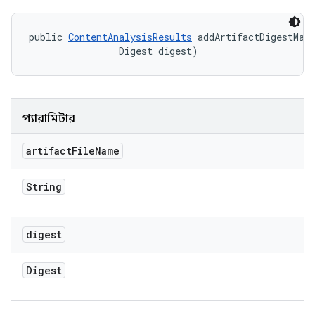
public 
ContentAnalysisResults
 addArtifactDigestMapp
                Digest digest)
প্যারামিটার
artifact
File
Name
String
digest
Digest