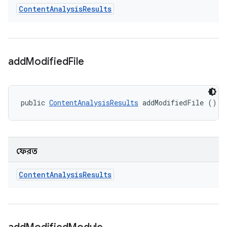
Content
Analysis
Results
add
Modified
File
public 
ContentAnalysisResults
 addModifiedFile ()
ফেরত
Content
Analysis
Results