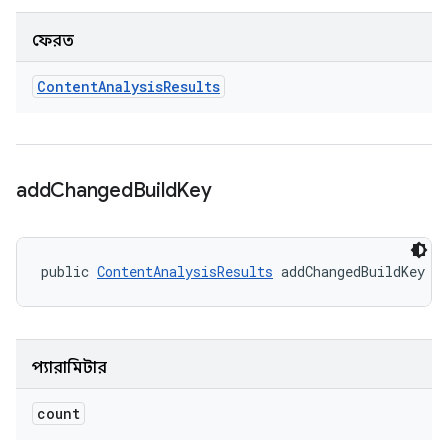
ফেরত
Content
Analysis
Results
add
Changed
Build
Key
public 
ContentAnalysisResults
 addChangedBuildKey (
প্যারামিটার
count