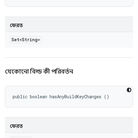
ফেরত
Set<String>
যেকোনো বিল্ড কী পরিবর্তন
public boolean hasAnyBuildKeyChanges ()
ফেরত