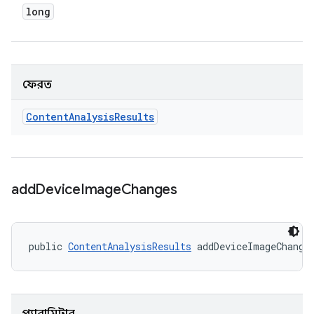
long
ফেরত
Content
Analysis
Results
add
Device
Image
Changes
public 
ContentAnalysisResults
 addDeviceImageChange