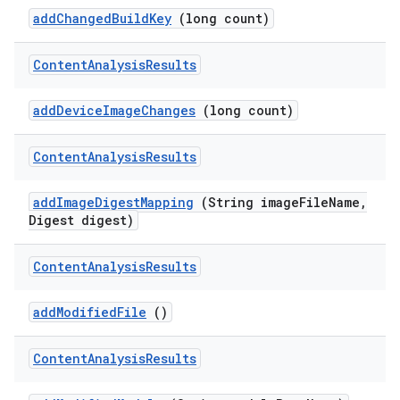
add
Changed
Build
Key
(long count)
Content
Analysis
Results
add
Device
Image
Changes
(long count)
Content
Analysis
Results
add
Image
Digest
Mapping
(String image
File
Name
,
Digest digest)
Content
Analysis
Results
add
Modified
File
()
Content
Analysis
Results