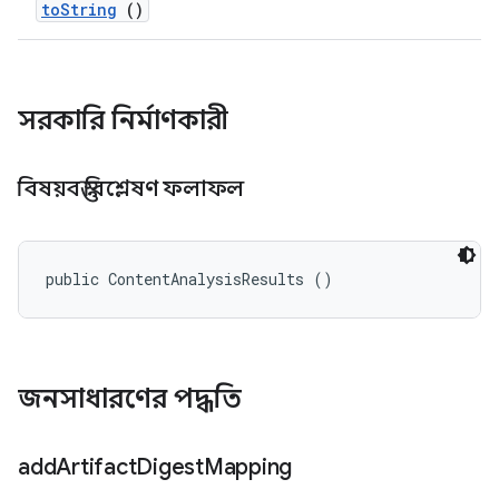
to
String
()
সরকারি নির্মাণকারী
বিষয়বস্তু বিশ্লেষণ ফলাফল
public ContentAnalysisResults ()
জনসাধারণের পদ্ধতি
add
Artifact
Digest
Mapping