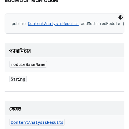
add
Modified
Module
public 
ContentAnalysisResults
 addModifiedModule (S
প্যারামিটার
module
Base
Name
String
ফেরত
Content
Analysis
Results