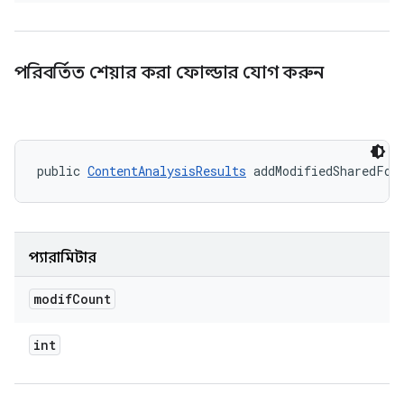
পরিবর্তিত শেয়ার করা ফোল্ডার যোগ করুন
public 
ContentAnalysisResults
 addModifiedSharedFol
প্যারামিটার
modif
Count
int