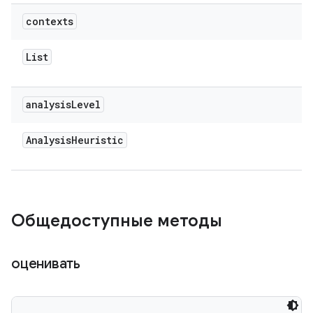
contexts
List
analysis
Level
Analysis
Heuristic
Общедоступные методы
оценивать