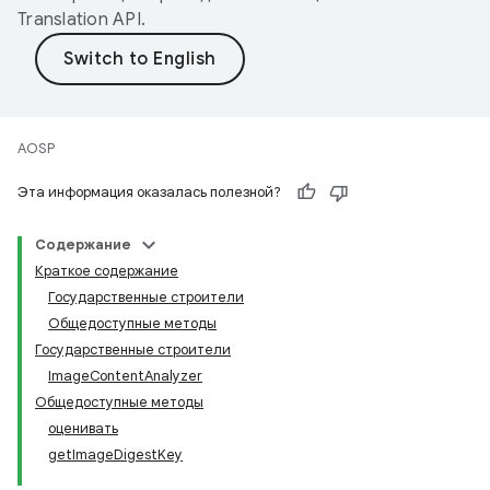
Translation API
.
AOSP
Эта информация оказалась полезной?
Содержание
Краткое содержание
Государственные строители
Общедоступные методы
Государственные строители
ImageContentAnalyzer
Общедоступные методы
оценивать
getImageDigestKey